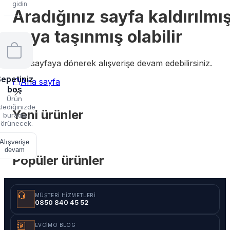
gidin
Aradığınız sayfa kaldırılmı
veya taşınmış olabilir
Ana sayfaya dönerek alışverişe devam edebilirsiniz.
epetiniz
Ana sayfa
boş
Ürün
lediğinizde
Yeni ürünler
burada
örünecek.
Alışverişe
devam
Popüler ürünler
MÜŞTERI HIZMETLERI
0850 840 45 52
EVCIMO BLOG