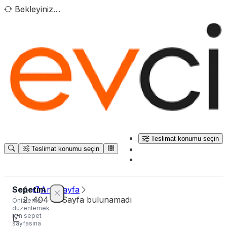
Bekleyiniz…
Teslimat konumu seçin
Teslimat konumu seçin
Sepetim
Ana sayfa
404 — Sayfa bulunamadı
Önizleme —
düzenlemek
için sepet
sayfasına