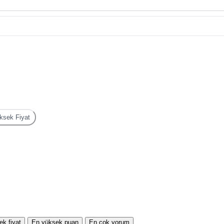
sek Fiyat
k fiyat
En yüksek puan
En çok yorum