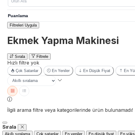
Puanlama
Filtreleri Uygula
Ekmek Yapma Makinesi
Sırala
Filtrele
Hızlı filtre yok
Çok Satanlar
En Yeniler
En Düşük Fiyat
En Yük
İlgili arama filtre veya kategorilerinde ürün bulunamadı!
Sırala
Akıllı sıralama
Çok satanlar
En yeniler
En düşük fiyat
En yükse