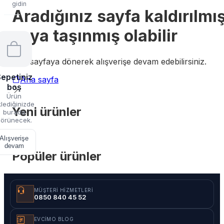
gidin
Aradığınız sayfa kaldırılmı
veya taşınmış olabilir
Ana sayfaya dönerek alışverişe devam edebilirsiniz.
epetiniz
Ana sayfa
boş
Ürün
lediğinizde
Yeni ürünler
burada
örünecek.
Alışverişe
devam
Popüler ürünler
MÜŞTERI HIZMETLERI
0850 840 45 52
EVCIMO BLOG