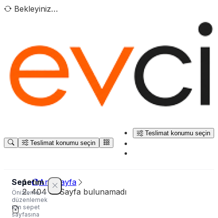
Bekleyiniz…
Teslimat konumu seçin
Teslimat konumu seçin
Sepetim
Ana sayfa
404 — Sayfa bulunamadı
Önizleme —
düzenlemek
için sepet
sayfasına