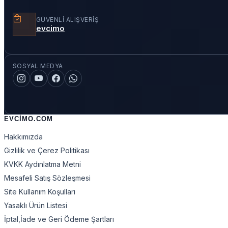
GÜVENLI ALIŞVERIŞ
evcimo
SOSYAL MEDYA
EVCIMO.COM
Hakkımızda
Gizlilik ve Çerez Politikası
KVKK Aydınlatma Metni
Mesafeli Satış Sözleşmesi
Site Kullanım Koşulları
Yasaklı Ürün Listesi
İptal,İade ve Geri Ödeme Şartları