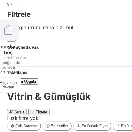
gidin
Filtrele
Aradığın ürünü daha hızlı bul
epetiniz
Sonuçlarda Ara
boş
Ürün
lediğinizde
burada
örünecek.
Puanlama
Filtreleri Uygula
Alışverişe
devam
Vitrin & Gümüşlük
Sırala
Filtrele
Hızlı filtre yok
Çok Satanlar
En Yeniler
En Düşük Fiyat
En Yük