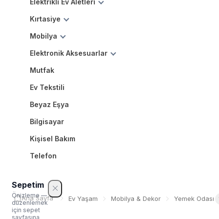
Elektrikli Ev Aletleri
Kırtasiye
Mobilya
Elektronik Aksesuarlar
Mutfak
Ev Tekstili
Beyaz Eşya
Bilgisayar
Kişisel Bakım
Telefon
Sepetim
Önizleme —
Ana Sayfa
Ev Yaşam
Mobilya & Dekor
Yemek Odası
düzenlemek
için sepet
sayfasına