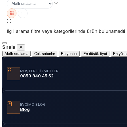
İlgili arama filtre veya kategorilerinde ürün bulunamadı!
Sırala
Akıllı sıralama
Çok satanlar
En yeniler
En düşük fiyat
En yükse
MÜŞTERI HIZMETLERI
0850 840 45 52
EVCIMO BLOG
Blog