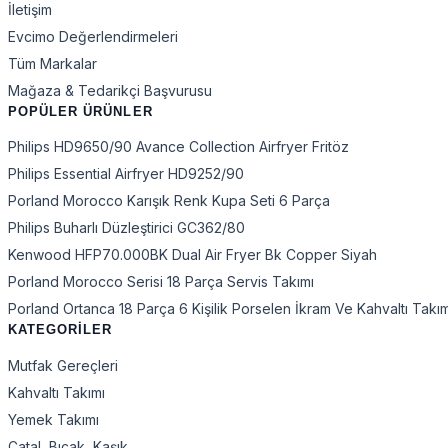
İletişim
Evcimo Değerlendirmeleri
Tüm Markalar
Mağaza & Tedarikçi Başvurusu
POPÜLER ÜRÜNLER
Philips HD9650/90 Avance Collection Airfryer Fritöz
Philips Essential Airfryer HD9252/90
Porland Morocco Karışık Renk Kupa Seti 6 Parça
Philips Buharlı Düzleştirici GC362/80
Kenwood HFP70.000BK Dual Air Fryer Bk Copper Siyah
Porland Morocco Serisi 18 Parça Servis Takımı
Porland Ortanca 18 Parça 6 Kişilik Porselen İkram Ve Kahvaltı Takı
KATEGORİLER
Mutfak Gereçleri
Kahvaltı Takımı
Yemek Takımı
Çatal, Bıçak, Kaşık