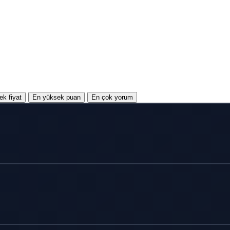
k fiyat
En yüksek puan
En çok yorum