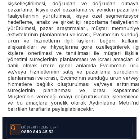
kişiselleştirilmesi, doğrudan ve doğrudan olmaya
pazarlama, kişiye özel pazarlama ve yeniden pazarlam
faaliyetlerinin yürütülmesi, kişiye özel segmentasyon
hedefleme, analiz ve şirket içi raporlama faaliyetlerin
yürütülmesi, pazar araştırmaları, müşteri memnuniyet
aktivitelerinin planlanması ve icrası, Evcimo’nın sundu
ürün ve hizmetlerin ilgili kişilerin beğeni, kullanı
alışkanlıkları ve ihtiyaçlarına göre özelleştirilerek ilgi
kişilere önerilmesi ve tanıtılması ile müşteri ilişkile
yönetimi süreçlerinin planlanması ve icrası amaçları 
dahil olmak üzere genel anlamda Evcimo’nın ürü
ve/veya hizmetlerinin satış ve pazarlama süreçlerini
planlanması ve icrası, Evcimo’nın sunduğu ürün ve/vey
hizmetlere bağlılık oluşturulması ve/veya arttırılmas
süreçlerinin planlanması ve icrası kapsamınd
Müşteri’nin vereceği onayı doğrultusunda işlenebilece
ve bu amaçlara yönelik olarak Aydınlatma Metni’nd
belirtilen taraflarla paylaşılabilecektir.
MÜŞTERI HIZMETLERI
0850 840 45 52