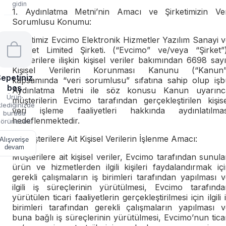
gidin
1. Aydınlatma Metni’nin Amacı ve Şirketimizin Ver
Sorumlusu Konumu:
Şirketimiz Evcimo Elektronik Hizmetler Yazılım Sanayi 
Ticaret Limited Şirketi. (“Evcimo” ve/veya “Şirket”)
müşterilere ilişkin kişisel veriler bakımından 6698 sayı
Kişisel Verilerin Korunması Kanunu (“Kanun”
epetiniz
kapsamında “veri sorumlusu” sıfatına sahip olup işb
boş
Aydınlatma Metni ile söz konusu Kanun uyarınc
Ürün
müşterilerin Evcimo tarafından gerçekleştirilen kişis
lediğinizde
veri işleme faaliyetleri hakkında aydınlatılmas
burada
hedeflenmektedir.
örünecek.
2. Müşterilere Ait Kişisel Verilerin İşlenme Amacı:
Alışverişe
devam
Müşterilere ait kişisel veriler, Evcimo tarafından sunul
ürün ve hizmetlerden ilgili kişileri faydalandırmak iç
gerekli çalışmaların iş birimleri tarafından yapılması 
ilgili iş süreçlerinin yürütülmesi, Evcimo tarafında
yürütülen ticari faaliyetlerin gerçekleştirilmesi için ilgili 
birimleri tarafından gerekli çalışmaların yapılması v
buna bağlı iş süreçlerinin yürütülmesi, Evcimo’nun tica