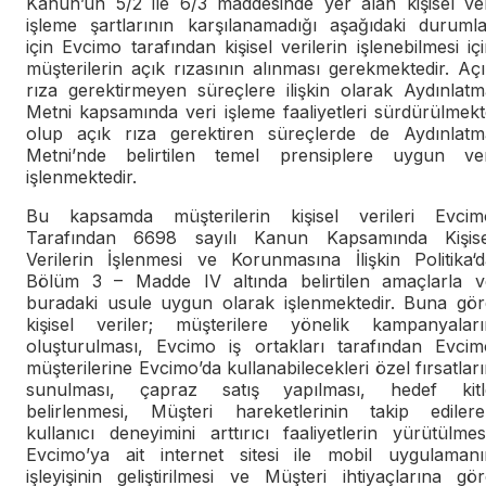
Kanun’un 5/2 ile 6/3 maddesinde yer alan kişisel ver
işleme şartlarının karşılanamadığı aşağıdaki durumla
için Evcimo tarafından kişisel verilerin işlenebilmesi iç
müşterilerin açık rızasının alınması gerekmektedir. Aç
rıza gerektirmeyen süreçlere ilişkin olarak Aydınlatm
Metni kapsamında veri işleme faaliyetleri sürdürülmek
olup açık rıza gerektiren süreçlerde de Aydınlatm
Metni’nde belirtilen temel prensiplere uygun ver
işlenmektedir.
Bu kapsamda müşterilerin kişisel verileri Evcim
Tarafından 6698 sayılı Kanun Kapsamında Kişise
Verilerin İşlenmesi ve Korunmasına İlişkin Politika‘d
Bölüm 3 – Madde IV altında belirtilen amaçlarla v
buradaki usule uygun olarak işlenmektedir. Buna gör
kişisel veriler; müşterilere yönelik kampanyaları
oluşturulması, Evcimo iş ortakları tarafından Evcim
müşterilerine Evcimo’da kullanabilecekleri özel fırsatlar
sunulması, çapraz satış yapılması, hedef kitl
belirlenmesi, Müşteri hareketlerinin takip edilere
kullanıcı deneyimini arttırıcı faaliyetlerin yürütülmes
Evcimo’ya ait internet sitesi ile mobil uygulamanı
işleyişinin geliştirilmesi ve Müşteri ihtiyaçlarına gö