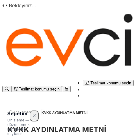
Bekleyiniz…
Teslimat konumu seçin
Teslimat konumu seçin
Ana Sayfa
Sepetim
KVKK AYDINLATMA METNİ
Önizleme —
düzenlemek
KVKK AYDINLATMA METNİ
için sepet
sayfasına