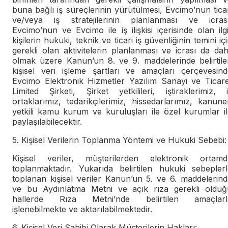
buna bağlı iş süreçlerinin yürütülmesi, Evcimo’nun tica
ve/veya iş stratejilerinin planlanması ve icrası
Evcimo’nun ve Evcimo ile iş ilişkisi içerisinde olan ilgi
kişilerin hukuki, teknik ve ticari iş güvenliğinin temini iç
gerekli olan aktivitelerin planlanması ve icrası da dah
olmak üzere Kanun’un 8. ve 9. maddelerinde belirtile
kişisel veri işleme şartları ve amaçları çerçevesind
Evcimo Elektronik Hizmetler Yazılım Sanayi ve Ticare
Limited Şirketi, Şirket yetkilileri, iştiraklerimiz, 
ortaklarımız, tedarikçilerimiz, hissedarlarımız, kanun
yetkili kamu kurum ve kuruluşları ile özel kurumlar i
paylaşılabilecektir.
5. Kişisel Verilerin Toplanma Yöntemi ve Hukuki Sebebi:
Kişisel veriler, müşterilerden elektronik ortamd
toplanmaktadır. Yukarıda belirtilen hukuki sebeplerl
toplanan kişisel veriler Kanun’un 5. ve 6. maddelerin
ve bu Aydınlatma Metni ve açık rıza gerekli olduğ
hallerde Rıza Metni’nde belirtilen amaçlarl
işlenebilmekte ve aktarılabilmektedir.
6. Kişisel Veri Sahibi Olarak Müşterilerin Hakları: