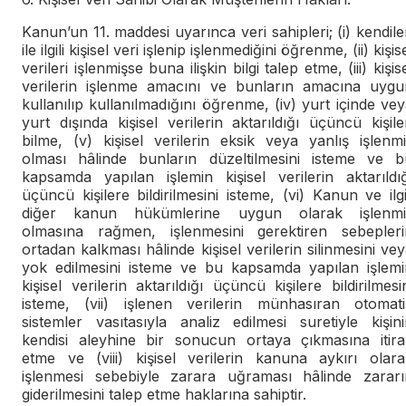
Kanun’un 11. maddesi uyarınca veri sahipleri; (i) kendile
ile ilgili kişisel veri işlenip işlenmediğini öğrenme, (ii) kişis
verileri işlenmişse buna ilişkin bilgi talep etme, (iii) kişis
verilerin işlenme amacını ve bunların amacına uygu
kullanılıp kullanılmadığını öğrenme, (iv) yurt içinde ve
yurt dışında kişisel verilerin aktarıldığı üçüncü kişile
bilme, (v) kişisel verilerin eksik veya yanlış işlenm
olması hâlinde bunların düzeltilmesini isteme ve b
kapsamda yapılan işlemin kişisel verilerin aktarıldığ
üçüncü kişilere bildirilmesini isteme, (vi) Kanun ve ilgi
diğer kanun hükümlerine uygun olarak işlenmi
olmasına rağmen, işlenmesini gerektiren sebepleri
ortadan kalkması hâlinde kişisel verilerin silinmesini ve
yok edilmesini isteme ve bu kapsamda yapılan işlemi
kişisel verilerin aktarıldığı üçüncü kişilere bildirilmesi
isteme, (vii) işlenen verilerin münhasıran otomati
sistemler vasıtasıyla analiz edilmesi suretiyle kişin
kendisi aleyhine bir sonucun ortaya çıkmasına itira
etme ve (viii) kişisel verilerin kanuna aykırı olara
işlenmesi sebebiyle zarara uğraması hâlinde zararı
giderilmesini talep etme haklarına sahiptir.