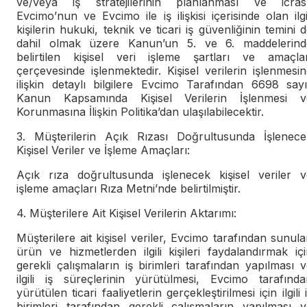
ve/veya iş stratejilerinin planlanması ve icrası
Evcimo’nun ve Evcimo ile iş ilişkisi içerisinde olan ilgi
kişilerin hukuki, teknik ve ticari iş güvenliğinin temini 
dahil olmak üzere Kanun’un 5. ve 6. maddelerind
belirtilen kişisel veri işleme şartları ve amaçlar
çerçevesinde işlenmektedir. Kişisel verilerin işlenmesi
ilişkin detaylı bilgilere Evcimo Tarafından 6698 sayı
Kanun Kapsamında Kişisel Verilerin İşlenmesi v
Korunmasına İlişkin Politika’dan ulaşılabilecektir.
3. Müşterilerin Açık Rızası Doğrultusunda İşlenece
Kişisel Veriler ve İşleme Amaçları:
Açık rıza doğrultusunda işlenecek kişisel veriler v
işleme amaçları Rıza Metni’nde belirtilmiştir.
4. Müşterilere Ait Kişisel Verilerin Aktarımı:
Müşterilere ait kişisel veriler, Evcimo tarafından sunul
ürün ve hizmetlerden ilgili kişileri faydalandırmak iç
gerekli çalışmaların iş birimleri tarafından yapılması 
ilgili iş süreçlerinin yürütülmesi, Evcimo tarafında
yürütülen ticari faaliyetlerin gerçekleştirilmesi için ilgili 
birimleri tarafından gerekli çalışmaların yapılması v