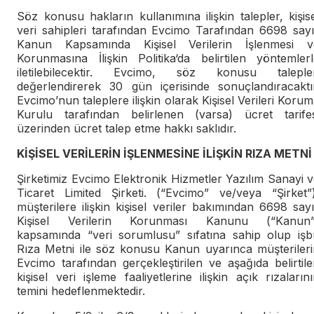
Söz konusu hakların kullanımına ilişkin talepler, kişis
veri sahipleri tarafından Evcimo Tarafından 6698 sayı
Kanun Kapsamında Kişisel Verilerin İşlenmesi v
Korunmasına İlişkin Politika‘da belirtilen yöntemlerl
iletilebilecektir. Evcimo, söz konusu talepler
değerlendirerek 30 gün içerisinde sonuçlandıracaktır
Evcimo’nun taleplere ilişkin olarak Kişisel Verileri Koru
Kurulu tarafından belirlenen (varsa) ücret tarifes
üzerinden ücret talep etme hakkı saklıdır.
KİŞİSEL VERİLERİN İŞLENMESİNE İLİŞKİN RIZA METNİ
Şirketimiz Evcimo Elektronik Hizmetler Yazılım Sanayi 
Ticaret Limited Şirketi. (“Evcimo” ve/veya “Şirket”)
müşterilere ilişkin kişisel veriler bakımından 6698 sayı
Kişisel Verilerin Korunması Kanunu (“Kanun”
kapsamında “veri sorumlusu” sıfatına sahip olup işb
Rıza Metni ile söz konusu Kanun uyarınca müşterileri
Evcimo tarafından gerçekleştirilen ve aşağıda belirtil
kişisel veri işleme faaliyetlerine ilişkin açık rızaların
temini hedeflenmektedir.