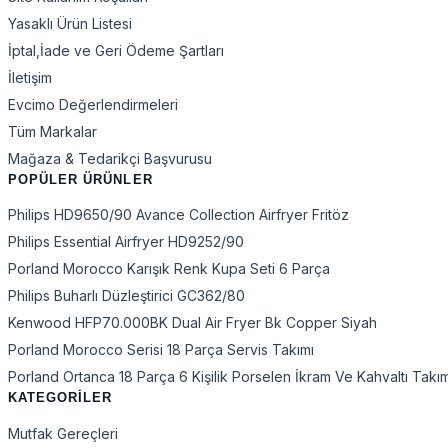
Yasaklı Ürün Listesi
İptal,İade ve Geri Ödeme Şartları
İletişim
Evcimo Değerlendirmeleri
Tüm Markalar
Mağaza & Tedarikçi Başvurusu
POPÜLER ÜRÜNLER
Philips HD9650/90 Avance Collection Airfryer Fritöz
Philips Essential Airfryer HD9252/90
Porland Morocco Karışık Renk Kupa Seti 6 Parça
Philips Buharlı Düzleştirici GC362/80
Kenwood HFP70.000BK Dual Air Fryer Bk Copper Siyah
Porland Morocco Serisi 18 Parça Servis Takımı
Porland Ortanca 18 Parça 6 Kişilik Porselen İkram Ve Kahvaltı Takı
KATEGORİLER
Mutfak Gereçleri