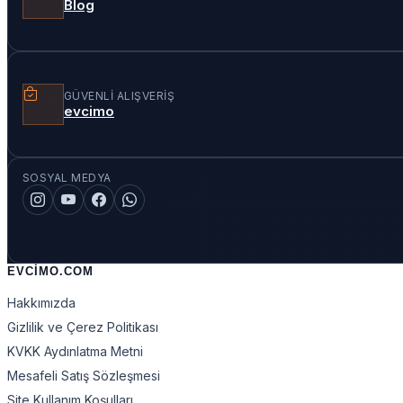
Blog
GÜVENLI ALIŞVERIŞ
evcimo
SOSYAL MEDYA
EVCIMO.COM
Hakkımızda
Gizlilik ve Çerez Politikası
KVKK Aydınlatma Metni
Mesafeli Satış Sözleşmesi
Site Kullanım Koşulları