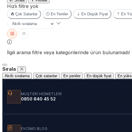
Sırala
Filtrele
Hızlı filtre yok
Çok Satanlar
En Yeniler
En Düşük Fiyat
En Yük
İlgili arama filtre veya kategorilerinde ürün bulunamadı!
Sırala
Akıllı sıralama
Çok satanlar
En yeniler
En düşük fiyat
En yükse
MÜŞTERI HIZMETLERI
0850 840 45 52
EVCIMO BLOG