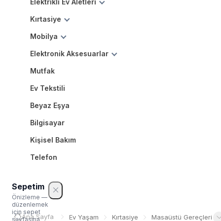
Elektrikli Ev Aletleri
Kırtasiye
Mobilya
Elektronik Aksesuarlar
Mutfak
Ev Tekstili
Beyaz Eşya
Bilgisayar
Kişisel Bakım
Telefon
Sepetim
Önizleme —
düzenlemek
için sepet
Ana Sayfa
Ev Yaşam
Kırtasiye
Masaüstü Gereçleri
sayfasına