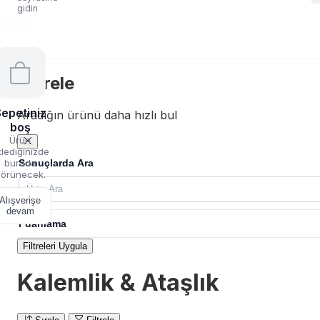
gidin
Filtrele
epetiniz
Aradığın ürünü daha hızlı bul
boş
Ürün
lediğinizde
Sonuçlarda Ara
burada
örünecek.
Alışverişe
devam
Puanlama
Filtreleri Uygula
Kalemlik & Ataşlık