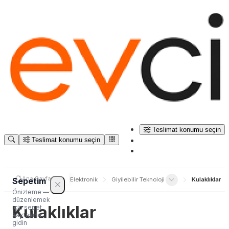
Teslimat konumu seçin
Teslimat konumu seçin
Ana Sayfa
Sepetim
Elektronik
Giyilebilir Teknoloji
Kulaklıklar
Önizleme —
düzenlemek
Kulaklıklar
için sepet
sayfasına
gidin