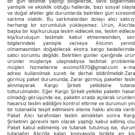
bir gün teslimat yaptığı bölgelerde, sevk bilgilerinde
yanlışlık ve eksiklik olduğu hallerde, bazı sosyal olayl
ve doğal afetler gibi durumlarda belirtilen gün süresin
sarkma olabilir. Bu sarkmalardan dolayı alıcı satıcıy
herhangi bir sorumluluk yükleyemez. Ürün, Alıcı’da
başka bir kişi/kuruluşa teslim edilecek ise, teslim edilec
kişi/kuruluşun teslimatı kabul etmemesinden, sev
bilgilerindeki yanlışlık ve/veya Alıcının yerind
olmamasından doğabilecek ekstra kargo bedellerinde
satıcı sorumlu değildir. Belirtilen günler içeriğinde ürü
ürünler müşteriye ulaşmadıysa teslimat problemler
müşteri hizmetlerine
evcimo1970@gmail.com
e-mai
adresi kullanılmak sureti ile derhal bildirilmelidir.Zar
görmüş paket durumunda; Zarar görmüş paketler tesli
alınmayarak Kargo Şirketi yetkilisine tutana
tutturulmalıdır. Eğer Kargo Şirketi yetkilisi paketin hasar
olmadığı görüşünde ise, paketin orada açılarak ürünler
hasarsız teslim edildiğini kontrol ettirme ve durumun yi
bir tutanakla tespit edilmesini isteme hakkı alıcıda vardı
Paket Alıcı tarafından teslim alındıktan sonra Karg
Şirketinin görevini tam olarak yaptığı kabul edilmiş olu
Paket kabul edilmemiş ve tutanak tutulmuş ise, durum
tutanağın Alıcı’da kalan kopyasıyla birlikte en kıs