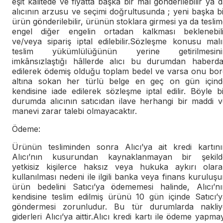
eşit kalitede ve fiyatta başka bir mal gönderilebilir ya 
alıcının arzusu ve seçimi doğrultusunda ; yeni başka b
ürün gönderilebilir, ürünün stoklara girmesi ya da tesli
engel diğer engelin ortadan kalkması beklenebili
ve/veya sipariş iptal edilebilir.Sözleşme konusu malı
teslim yükümlülüğünün yerine getirilmesini
imkânsızlaştığı hâllerde alıcı bu durumdan haberda
edilerek ödemiş olduğu toplam bedel ve varsa onu bor
altına sokan her türlü belge en geç on gün içind
kendisine iade edilerek sözleşme iptal edilir. Böyle b
durumda alıcının satıcıdan ilave herhangi bir maddi v
manevi zarar talebi olmayacaktır.
Ödeme:
Ürünün tesliminden sonra Alıcı’ya ait kredi kartını
Alıcı’nın kusurundan kaynaklanmayan bir şekild
yetkisiz kişilerce haksız veya hukuka aykırı olara
kullanılması nedeni ile ilgili banka veya finans kuruluş
ürün bedelini Satıcı’ya ödememesi halinde, Alıcı’nı
kendisine teslim edilmiş ürünü 10 gün içinde Satıcı’y
göndermesi zorunludur. Bu tür durumlarda nakliy
giderleri Alıcı’ya aittir.Alıcı kredi kartı ile ödeme yapma