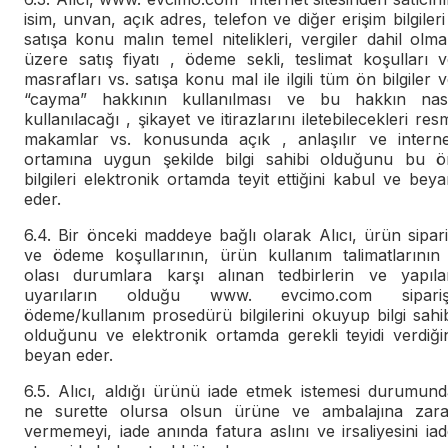
isim, unvan, açık adres, telefon ve diğer erişim bilgileri
satışa konu malın temel nitelikleri, vergiler dahil olm
üzere satış fiyatı , ödeme sekli, teslimat koşulları 
masrafları vs. satışa konu mal ile ilgili tüm ön bilgiler 
“cayma” hakkının kullanılması ve bu hakkın nası
kullanılacağı , şikayet ve itirazlarını iletebilecekleri res
makamlar vs. konusunda açık , anlaşılır ve interne
ortamına uygun şekilde bilgi sahibi olduğunu bu ö
bilgileri elektronik ortamda teyit ettiğini kabul ve bey
eder.
6.4. Bir önceki maddeye bağlı olarak Alıcı, ürün sipar
ve ödeme koşullarının, ürün kullanım talimatlarının 
olası durumlara karşı alınan tedbirlerin ve yapıla
uyarıların olduğu www. evcimo.com sipariş
ödeme/kullanım prosedürü bilgilerini okuyup bilgi sahi
olduğunu ve elektronik ortamda gerekli teyidi verdiği
beyan eder.
6.5. Alıcı, aldığı ürünü iade etmek istemesi durumund
ne surette olursa olsun ürüne ve ambalajına zara
vermemeyi, iade anında fatura aslını ve irsaliyesini ia