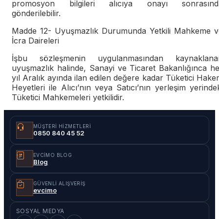
promosyon bilgileri alıcıya onayı sonrasınd
gönderilebilir.
Madde 12- Uyuşmazlık Durumunda Yetkili Mahkeme v
İcra Daireleri
İşbu sözleşmenin uygulanmasından kaynaklana
uyuşmazlık halinde, Sanayi ve Ticaret Bakanlığınca he
yıl Aralık ayında ilan edilen değere kadar Tüketici Hak
Heyetleri ile Alıcı’nın veya Satıcı’nın yerleşim yerinde
Tüketici Mahkemeleri yetkilidir.
MÜŞTERI HIZMETLERI
0850 840 45 52
EVCIMO BLOG
Blog
GÜVENLI ALIŞVERIŞ
evcimo
SOSYAL MEDYA