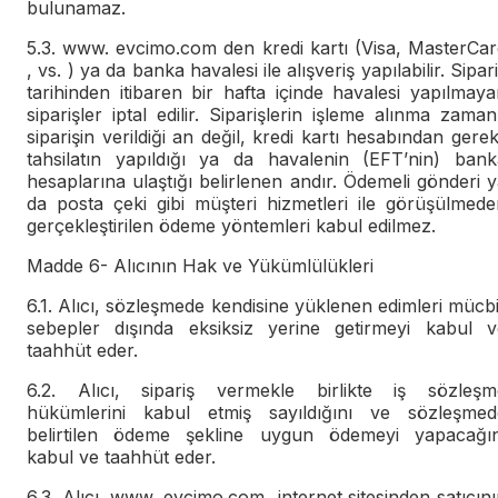
bulunamaz.
5.3. www. evcimo.com den kredi kartı (Visa, MasterCar
, vs. ) ya da banka havalesi ile alışveriş yapılabilir. Sipar
tarihinden itibaren bir hafta içinde havalesi yapılmay
siparişler iptal edilir. Siparişlerin işleme alınma zaman
siparişin verildiği an değil, kredi kartı hesabından gerek
tahsilatın yapıldığı ya da havalenin (EFT’nin) bank
hesaplarına ulaştığı belirlenen andır. Ödemeli gönderi 
da posta çeki gibi müşteri hizmetleri ile görüşülmede
gerçekleştirilen ödeme yöntemleri kabul edilmez.
Madde 6- Alıcının Hak ve Yükümlülükleri
6.1. Alıcı, sözleşmede kendisine yüklenen edimleri mücb
sebepler dışında eksiksiz yerine getirmeyi kabul v
taahhüt eder.
6.2. Alıcı, sipariş vermekle birlikte iş sözleşm
hükümlerini kabul etmiş sayıldığını ve sözleşmed
belirtilen ödeme şekline uygun ödemeyi yapacağın
kabul ve taahhüt eder.
6.3. Alıcı, www. evcimo.com internet sitesinden satıcın