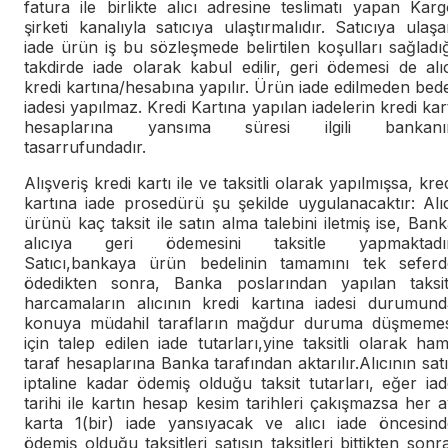
fatura ile birlikte alıcı adresine teslimatı yapan Kar
şirketi kanalıyla satıcıya ulaştırmalıdır. Satıcıya ulaş
iade ürün iş bu sözleşmede belirtilen koşulları sağladı
takdirde iade olarak kabul edilir, geri ödemesi de alı
kredi kartına/hesabına yapılır. Ürün iade edilmeden bed
iadesi yapılmaz. Kredi Kartına yapılan iadelerin kredi kar
hesaplarına yansıma süresi ilgili bankanı
tasarrufundadır.
Alışveriş kredi kartı ile ve taksitli olarak yapılmışsa, kre
kartına iade prosedürü şu şekilde uygulanacaktır: Alı
ürünü kaç taksit ile satın alma talebini iletmiş ise, Ban
alıcıya geri ödemesini taksitle yapmaktadır
Satıcı,bankaya ürün bedelinin tamamını tek seferd
ödedikten sonra, Banka poslarından yapılan taksitl
harcamaların alıcının kredi kartına iadesi durumund
konuya müdahil tarafların mağdur duruma düşmemes
için talep edilen iade tutarları,yine taksitli olarak ham
taraf hesaplarına Banka tarafından aktarılır.Alıcının sat
iptaline kadar ödemiş olduğu taksit tutarları, eğer ia
tarihi ile kartın hesap kesim tarihleri çakışmazsa her 
karta 1(bir) iade yansıyacak ve alıcı iade öncesind
ödemiş olduğu taksitleri satışın taksitleri bittikten sonr