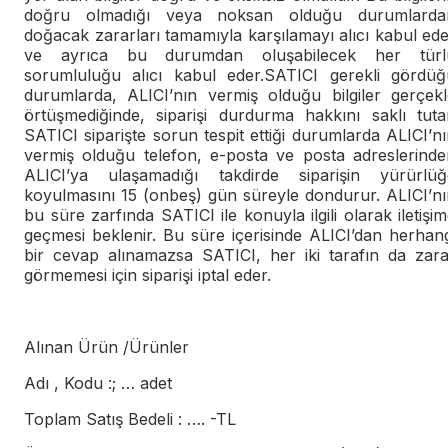
doğru olmadığı veya noksan olduğu durumlarda
doğacak zararları tamamıyla karşılamayı alıcı kabul ed
ve ayrıca bu durumdan oluşabilecek her türl
sorumluluğu alıcı kabul eder.SATICI gerekli gördüğ
durumlarda, ALICI’nın vermiş olduğu bilgiler gerçekl
örtüşmediğinde, siparişi durdurma hakkını saklı tutar
SATICI siparişte sorun tespit ettiği durumlarda ALICI’n
vermiş olduğu telefon, e-posta ve posta adreslerinde
ALICI’ya ulaşamadığı takdirde siparişin yürürlüğ
koyulmasını 15 (onbeş) gün süreyle dondurur. ALICI’nı
bu süre zarfında SATICI ile konuyla ilgili olarak iletişi
geçmesi beklenir. Bu süre içerisinde ALICI’dan herhan
bir cevap alınamazsa SATICI, her iki tarafın da zara
görmemesi için siparişi iptal eder.
Alınan Ürün /Ürünler
Adı , Kodu :; … adet
Toplam Satış Bedeli : …. -TL