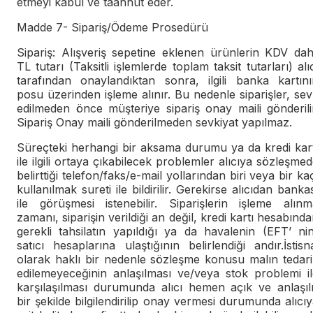
etmeyi kabul ve taahhüt eder.
Madde 7- Sipariş/Ödeme Prosedürü
Sipariş: Alışveriş sepetine eklenen ürünlerin KDV dah
TL tutarı (Taksitli işlemlerde toplam taksit tutarları) alı
tarafından onaylandıktan sonra, ilgili banka kartını
posu üzerinden işleme alınır. Bu nedenle siparişler, se
edilmeden önce müşteriye sipariş onay maili gönderili
Sipariş Onay maili gönderilmeden sevkiyat yapılmaz.
Süreçteki herhangi bir aksama durumu ya da kredi kart
ile ilgili ortaya çıkabilecek problemler alıcıya sözleşme
belirttiği telefon/faks/e-mail yollarından biri veya bir ka
kullanılmak sureti ile bildirilir. Gerekirse alıcıdan banka
ile görüşmesi istenebilir. Siparişlerin işleme alınm
zamanı, siparişin verildiği an değil, kredi kartı hesabınd
gerekli tahsilatın yapıldığı ya da havalenin (EFT’ ni
satıcı hesaplarına ulaştığının belirlendiği andır.İstisn
olarak haklı bir nedenle sözleşme konusu malın tedari
edilemeyeceğinin anlaşılması ve/veya stok problemi il
karşılaşılması durumunda alıcı hemen açık ve anlaşılı
bir şekilde bilgilendirilip onay vermesi durumunda alıcı