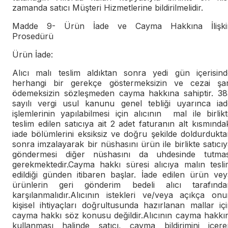
zamanda satıcı Müşteri Hizmetlerine bildirilmelidir.
Madde 9- Ürün İade ve Cayma Hakkına İlişki
Prosedürü
Ürün İade:
Alıcı malı teslim aldıktan sonra yedi gün içerisind
herhangi bir gerekçe göstermeksizin ve cezai şar
ödemeksizin sözleşmeden cayma hakkına sahiptir. 38
sayılı vergi usul kanunu genel tebliği uyarınca iad
işlemlerinin yapılabilmesi için alıcının mal ile birlik
teslim edilen satıcıya ait 2 adet faturanın alt kısmında
iade bölümlerini eksiksiz ve doğru şekilde doldurdukt
sonra imzalayarak bir nüshasını ürün ile birlikte satıcı
göndermesi diğer nüshasını da uhdesinde tutmas
gerekmektedir.Cayma hakkı süresi alıcıya malın tesli
edildiği günden itibaren başlar. İade edilen ürün vey
ürünlerin geri gönderim bedeli alıcı tarafında
karşılanmalıdır.Alıcının istekleri ve/veya açıkça onu
kişisel ihtiyaçları doğrultusunda hazırlanan mallar iç
cayma hakkı söz konusu değildir.Alıcının cayma hakkın
kullanması halinde satıcı, cayma bildirimini içere