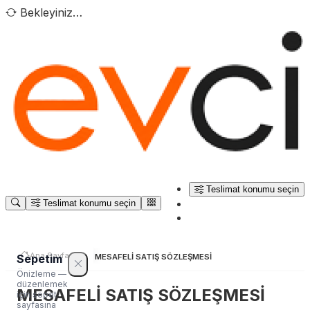
Bekleyiniz…
Teslimat konumu seçin
Teslimat konumu seçin
Ana Sayfa
Sepetim
MESAFELİ SATIŞ SÖZLEŞMESİ
Önizleme —
düzenlemek
MESAFELİ SATIŞ SÖZLEŞMESİ
için sepet
sayfasına