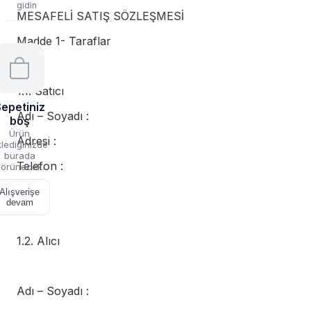
gidin
MESAFELİ SATIŞ SÖZLEŞMESİ
Madde 1- Taraflar
1.1. Satıcı
epetiniz
Adı – Soyadı :
boş
Ürün
Adresi :
lediğinizde
burada
Telefon :
örünecek.
Email :
Alışverişe
devam
1.2. Alıcı
Adı – Soyadı :