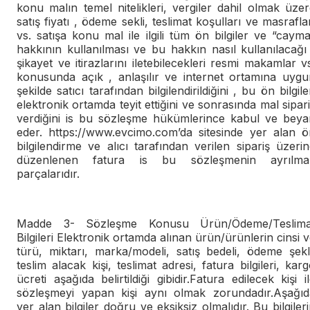
konu malın temel nitelikleri, vergiler dahil olmak üze
satış fiyatı , ödeme sekli, teslimat koşulları ve masrafla
vs. satışa konu mal ile ilgili tüm ön bilgiler ve “caym
hakkının kullanılması ve bu hakkın nasıl kullanılacağı
şikayet ve itirazlarını iletebilecekleri resmi makamlar v
konusunda açık , anlaşılır ve internet ortamına uygu
şekilde satıcı tarafından bilgilendirildiğini , bu ön bilgile
elektronik ortamda teyit ettiğini ve sonrasında mal sipar
verdiğini is bu sözleşme hükümlerince kabul ve beya
eder. https://www.evcimo.com’da sitesinde yer alan ö
bilgilendirme ve alıcı tarafından verilen sipariş üzeri
düzenlenen fatura is bu sözleşmenin ayrılma
parçalarıdır.
Madde 3- Sözleşme Konusu Ürün/Ödeme/Teslima
Bilgileri Elektronik ortamda alınan ürün/ürünlerin cinsi 
türü, miktarı, marka/modeli, satış bedeli, ödeme şekl
teslim alacak kişi, teslimat adresi, fatura bilgileri, kar
ücreti aşağıda belirtildiği gibidir.Fatura edilecek kişi i
sözleşmeyi yapan kişi aynı olmak zorundadır.Aşağıd
yer alan bilgiler doğru ve eksiksiz olmalıdır. Bu bilgiler