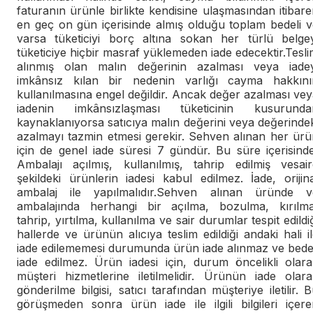
faturanın ürünle birlikte kendisine ulaşmasından itibar
en geç on gün içerisinde almış olduğu toplam bedeli v
varsa tüketiciyi borç altına sokan her türlü belgey
tüketiciye hiçbir masraf yüklemeden iade edecektir.Tesl
alınmış olan malın değerinin azalması veya iadey
imkânsız kılan bir nedenin varlığı cayma hakkını
kullanılmasına engel değildir. Ancak değer azalması ve
iadenin imkânsızlaşması tüketicinin kusurunda
kaynaklanıyorsa satıcıya malın değerini veya değerinde
azalmayı tazmin etmesi gerekir. Sehven alınan her ürü
için de genel iade süresi 7 gündür. Bu süre içerisind
Ambalajı açılmış, kullanılmış, tahrip edilmiş vesair
şekildeki ürünlerin iadesi kabul edilmez. İade, orijin
ambalaj ile yapılmalıdır.Sehven alınan üründe v
ambalajında herhangi bir açılma, bozulma, kırılma
tahrip, yırtılma, kullanılma ve sair durumlar tespit edildi
hallerde ve ürünün alıcıya teslim edildiği andaki hali i
iade edilememesi durumunda ürün iade alınmaz ve bedel
iade edilmez. Ürün iadesi için, durum öncelikli olara
müşteri hizmetlerine iletilmelidir. Ürünün iade olara
gönderilme bilgisi, satıcı tarafından müşteriye iletilir. 
görüşmeden sonra ürün iade ile ilgili bilgileri içere