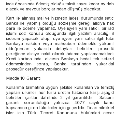
iade öncesinde ödemiş olduğu taksit sayısı kadar ay da
alacak ve mevcut borçlarından düşmüş olacaktır.
Kart ile alınmış mal ve hizmetin iadesi durumunda satıc
Banka ile yapmış olduğu sözleşme gereği alıcıya naki
para ile ödeme yapamaz. Üye işyeri yani satıcı, bir ia
işlemi söz konusu olduğunda ilgili yazılım aracılığı i
iadesini yapacak olup, üye işyeri yani satıcı ilgili tuta
Bankaya nakden veya mahsuben ödemekle yüküml
olduğundan yukarıda detayları belirtilen prosedü
gereğince alıcıya nakit olarak ödeme yapılamamaktadır
Kredi kartına iade, alıcının Bankaya bedeli tek sefer
ödemesinden sonra, Banka tarafından yukarıdak
prosedür gereğince yapılacaktır.
Madde 10-Garanti
Kullanma talimatına uygun şekilde kullanılan ve temizli
yapılan ürünler her türlü üretim hatasına karşı aşağı
belirtilen şartlar dahilinde 2 yıl garantilidir: Satıcın
garanti sorumluluğu yalnızca 4077 sayılı kanu
kapsamına giren tüketiciler için geçerlidir. Ticari nitelikte
işler için Türk Ticaret Kanununu hükümleri geçerl