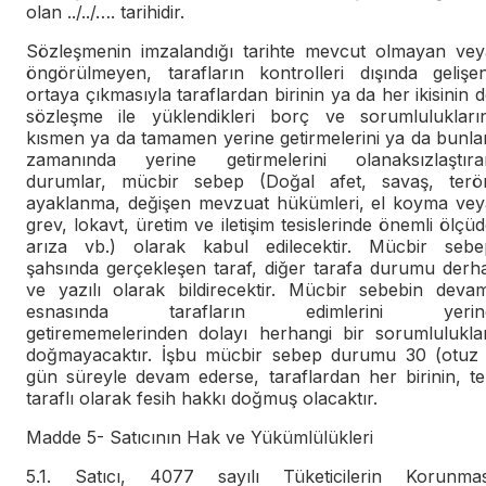
olan ../../…. tarihidir.
Sözleşmenin imzalandığı tarihte mevcut olmayan vey
öngörülmeyen, tarafların kontrolleri dışında gelişen
ortaya çıkmasıyla taraflardan birinin ya da her ikisinin 
sözleşme ile yüklendikleri borç ve sorumlulukların
kısmen ya da tamamen yerine getirmelerini ya da bunla
zamanında yerine getirmelerini olanaksızlaştıra
durumlar, mücbir sebep (Doğal afet, savaş, terör
ayaklanma, değişen mevzuat hükümleri, el koyma vey
grev, lokavt, üretim ve iletişim tesislerinde önemli ölçü
arıza vb.) olarak kabul edilecektir. Mücbir sebe
şahsında gerçekleşen taraf, diğer tarafa durumu derha
ve yazılı olarak bildirecektir. Mücbir sebebin devam
esnasında tarafların edimlerini yerin
getirememelerinden dolayı herhangi bir sorumluluklar
doğmayacaktır. İşbu mücbir sebep durumu 30 (otuz 
gün süreyle devam ederse, taraflardan her birinin, te
taraflı olarak fesih hakkı doğmuş olacaktır.
Madde 5- Satıcının Hak ve Yükümlülükleri
5.1. Satıcı, 4077 sayılı Tüketicilerin Korunmas