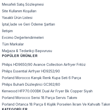
Mesafeli Satış Sözleşmesi
Site Kullanım Koşulları
Yasaklı Ürün Listesi
İptal,İade ve Geri Ödeme Şartları
İletişim
Evcimo Değerlendirmeleri
Tüm Markalar
Mağaza & Tedarikçi Başvurusu
POPÜLER ÜRÜNLER
Philips HD9650/90 Avance Collection Airfryer Fritöz
Philips Essential Airfryer HD9252/90
Porland Morocco Karışık Renk Kupa Seti 6 Parça
Philips Buharlı Düzleştirici GC362/80
Kenwood HFP70.000BK Dual Air Fryer Bk Copper Siyah
Porland Morocco Serisi 18 Parça Servis Takımı
Porland Ortanca 18 Parça 6 Kişilik Porselen İkram Ve Kahvaltı Takı
KATEGORİLER