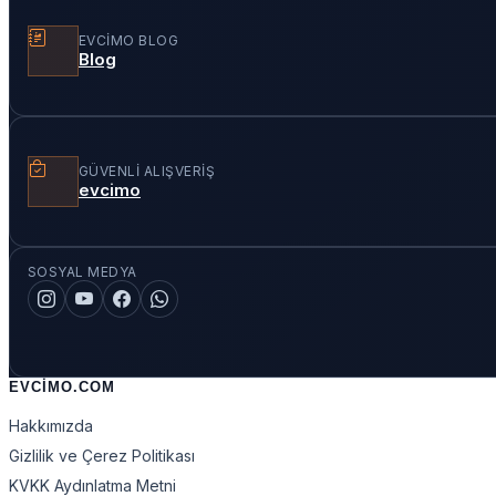
EVCIMO BLOG
Blog
GÜVENLI ALIŞVERIŞ
evcimo
SOSYAL MEDYA
EVCIMO.COM
Hakkımızda
Gizlilik ve Çerez Politikası
KVKK Aydınlatma Metni