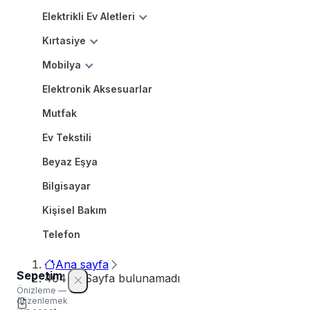
Elektrikli Ev Aletleri
Kırtasiye
Mobilya
Elektronik Aksesuarlar
Mutfak
Ev Tekstili
Beyaz Eşya
Bilgisayar
Kişisel Bakım
Telefon
Ana sayfa
Sepetim
404 — Sayfa bulunamadı
Önizleme —
düzenlemek