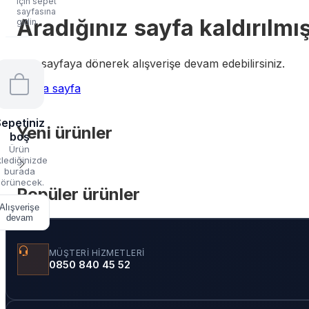
için sepet
sayfasına
Aradığınız sayfa kaldırılmış
gidin
Ana sayfaya dönerek alışverişe devam edebilirsiniz.
Ana sayfa
epetiniz
Yeni ürünler
boş
Ürün
lediğinizde
burada
örünecek.
Popüler ürünler
Alışverişe
devam
MÜŞTERI HIZMETLERI
0850 840 45 52