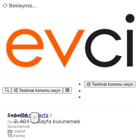
Bekleyiniz…
Teslimat konumu seçin
Teslimat konumu seçin
Sepetim
Ana sayfa
404 — Sayfa bulunamadı
Önizleme —
düzenlemek
için sepet
sayfasına