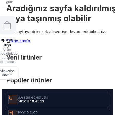
gidin
Aradığınız sayfa kaldırılmı
veya taşınmış olabilir
Ana sayfaya dönerek alışverişe devam edebilirsiniz.
epetiniz
Ana sayfa
boş
Ürün
lediğinizde
Yeni ürünler
burada
örünecek.
Alışverişe
devam
Popüler ürünler
MÜŞTERI HIZMETLERI
0850 840 45 52
EVCIMO BLOG