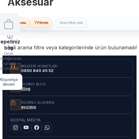
Aksesuar
Hızlı filtre yok
Sırala
Filtrele
epetiniz
İlgili arama filtre veya kategorilerinde ürün bulunamadı!
boş
Ürün
lediğinizde
burada
MÜŞTERI HIZMETLERI
örünecek.
0850 840 45 52
Alışverişe
devam
EVCIMO BLOG
Blog
GÜVENLI ALIŞVERIŞ
evcimo
SOSYAL MEDYA