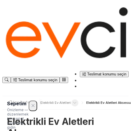
Teslimat konumu seçin
Teslimat konumu seçin
Ana Sayfa
Sepetim
Elektronik
Elektrikli Ev Aletleri
Elektrikli Ev Aletleri Aksesu
Önizleme —
düzenlemek
Elektrikli Ev Aletleri
için sepet
sayfasına
gidin