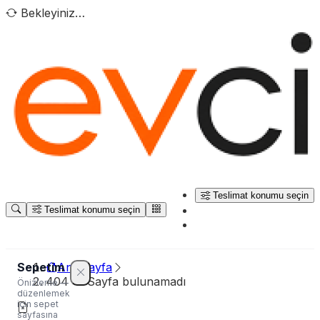
Bekleyiniz…
Teslimat konumu seçin
Teslimat konumu seçin
Sepetim
Ana sayfa
404 — Sayfa bulunamadı
Önizleme —
düzenlemek
için sepet
sayfasına