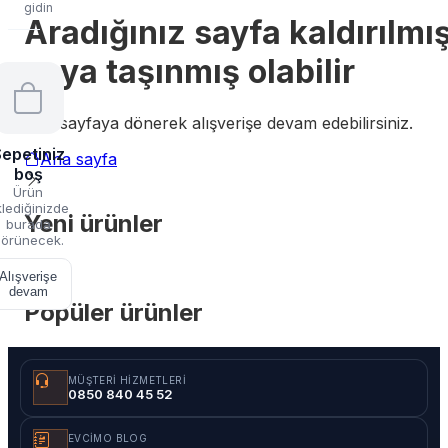
gidin
Aradığınız sayfa kaldırılmı
veya taşınmış olabilir
Ana sayfaya dönerek alışverişe devam edebilirsiniz.
epetiniz
Ana sayfa
boş
Ürün
lediğinizde
Yeni ürünler
burada
örünecek.
Alışverişe
devam
Popüler ürünler
MÜŞTERI HIZMETLERI
0850 840 45 52
EVCIMO BLOG