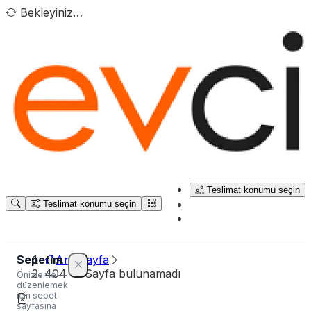
Bekleyiniz…
Teslimat konumu seçin
Teslimat konumu seçin
Sepetim
Ana sayfa
404 — Sayfa bulunamadı
Önizleme —
düzenlemek
için sepet
sayfasına