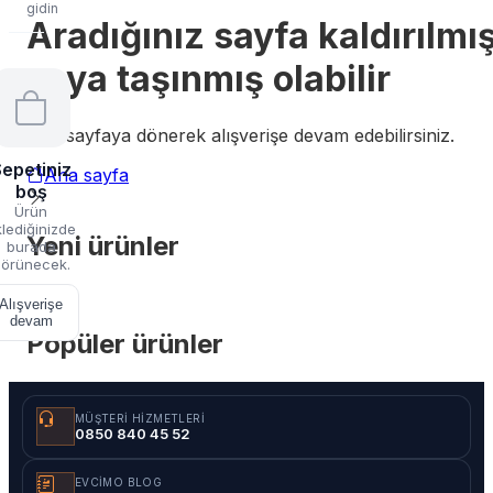
gidin
Aradığınız sayfa kaldırılmı
veya taşınmış olabilir
Ana sayfaya dönerek alışverişe devam edebilirsiniz.
epetiniz
Ana sayfa
boş
Ürün
lediğinizde
Yeni ürünler
burada
örünecek.
Alışverişe
devam
Popüler ürünler
MÜŞTERI HIZMETLERI
0850 840 45 52
EVCIMO BLOG