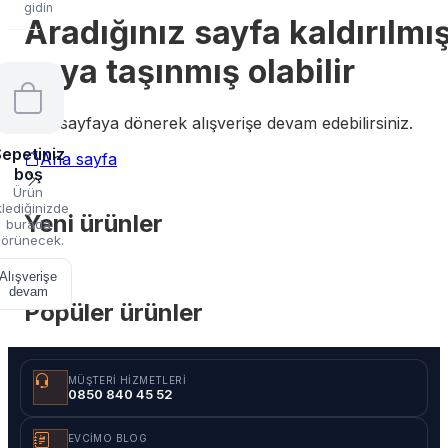
gidin
Aradığınız sayfa kaldırılmı
veya taşınmış olabilir
Ana sayfaya dönerek alışverişe devam edebilirsiniz.
epetiniz
Ana sayfa
boş
Ürün
lediğinizde
Yeni ürünler
burada
örünecek.
Alışverişe
devam
Popüler ürünler
MÜŞTERI HIZMETLERI
0850 840 45 52
EVCIMO BLOG