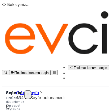
Bekleyiniz…
Teslimat konumu seçin
Teslimat konumu seçin
Sepetim
Ana sayfa
404 — Sayfa bulunamadı
Önizleme —
düzenlemek
için sepet
sayfasına