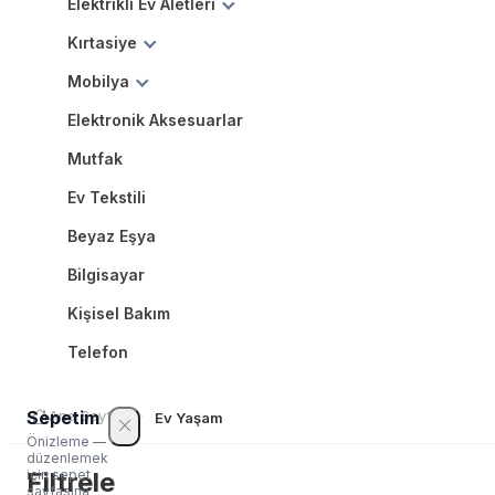
Elektrikli Ev Aletleri
Kırtasiye
Mobilya
Elektronik Aksesuarlar
Mutfak
Ev Tekstili
Beyaz Eşya
Bilgisayar
Kişisel Bakım
Telefon
Sepetim
Ana Sayfa
Ev Yaşam
Önizleme —
düzenlemek
Filtrele
için sepet
sayfasına