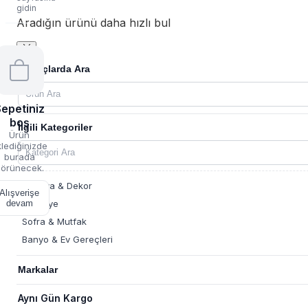
gidin
Aradığın ürünü daha hızlı bul
Sonuçlarda Ara
epetiniz
boş
İlgili Kategoriler
Ürün
lediğinizde
burada
örünecek.
Mobilya & Dekor
Alışverişe
Kırtasiye
devam
Sofra & Mutfak
Banyo & Ev Gereçleri
Markalar
Aynı Gün Kargo