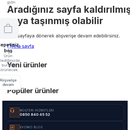
gidin
Aradığınız sayfa kaldırılmı
veya taşınmış olabilir
Ana sayfaya dönerek alışverişe devam edebilirsiniz.
epetiniz
Ana sayfa
boş
Ürün
lediğinizde
Yeni ürünler
burada
örünecek.
Alışverişe
devam
Popüler ürünler
MÜŞTERI HIZMETLERI
0850 840 45 52
EVCIMO BLOG