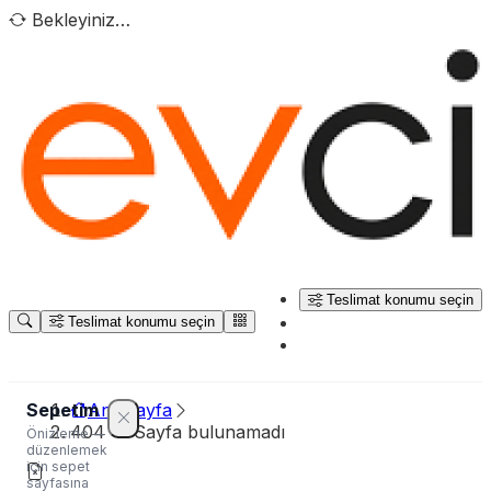
Bekleyiniz…
Teslimat konumu seçin
Teslimat konumu seçin
Sepetim
Ana sayfa
404 — Sayfa bulunamadı
Önizleme —
düzenlemek
için sepet
sayfasına