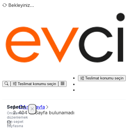
Bekleyiniz…
Teslimat konumu seçin
Teslimat konumu seçin
Sepetim
Ana sayfa
404 — Sayfa bulunamadı
Önizleme —
düzenlemek
için sepet
sayfasına