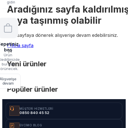
gidin
Aradığınız sayfa kaldırılmı
veya taşınmış olabilir
Ana sayfaya dönerek alışverişe devam edebilirsiniz.
epetiniz
Ana sayfa
boş
Ürün
lediğinizde
Yeni ürünler
burada
örünecek.
Alışverişe
devam
Popüler ürünler
MÜŞTERI HIZMETLERI
0850 840 45 52
EVCIMO BLOG