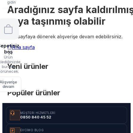
gidin
Aradığınız sayfa kaldırılmı
veya taşınmış olabilir
Ana sayfaya dönerek alışverişe devam edebilirsiniz.
epetiniz
Ana sayfa
boş
Ürün
lediğinizde
Yeni ürünler
burada
örünecek.
Alışverişe
devam
Popüler ürünler
MÜŞTERI HIZMETLERI
0850 840 45 52
EVCIMO BLOG