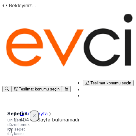
Bekleyiniz…
Teslimat konumu seçin
Teslimat konumu seçin
Sepetim
Ana sayfa
404 — Sayfa bulunamadı
Önizleme —
düzenlemek
için sepet
sayfasına