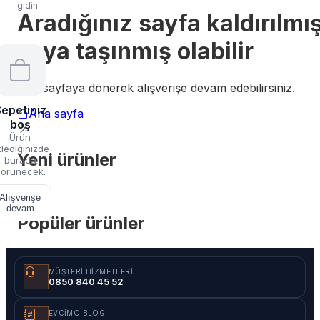
gidin
Aradığınız sayfa kaldırılmı
veya taşınmış olabilir
Ana sayfaya dönerek alışverişe devam edebilirsiniz.
epetiniz
Ana sayfa
boş
Ürün
lediğinizde
Yeni ürünler
burada
örünecek.
Alışverişe
devam
Popüler ürünler
MÜŞTERI HIZMETLERI
0850 840 45 52
EVCIMO BLOG