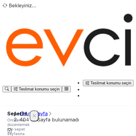
Bekleyiniz…
Teslimat konumu seçin
Teslimat konumu seçin
Sepetim
Ana sayfa
404 — Sayfa bulunamadı
Önizleme —
düzenlemek
için sepet
sayfasına