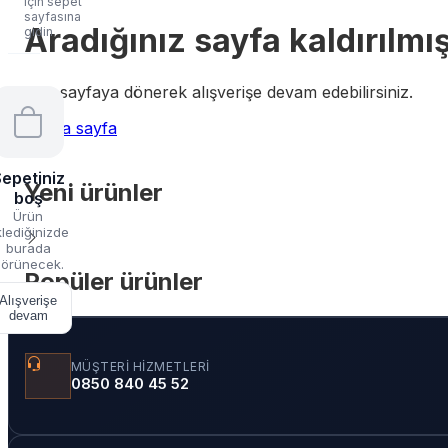
için sepet
sayfasına
Aradığınız sayfa kaldırılmış
gidin
Ana sayfaya dönerek alışverişe devam edebilirsiniz.
Ana sayfa
epetiniz
Yeni ürünler
boş
Ürün
lediğinizde
burada
örünecek.
Popüler ürünler
Alışverişe
devam
MÜŞTERI HIZMETLERI
0850 840 45 52