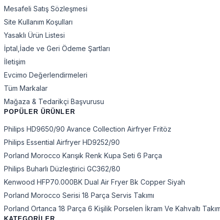
Mesafeli Satış Sözleşmesi
Site Kullanım Koşulları
Yasaklı Ürün Listesi
İptal,İade ve Geri Ödeme Şartları
İletişim
Evcimo Değerlendirmeleri
Tüm Markalar
Mağaza & Tedarikçi Başvurusu
POPÜLER ÜRÜNLER
Philips HD9650/90 Avance Collection Airfryer Fritöz
Philips Essential Airfryer HD9252/90
Porland Morocco Karışık Renk Kupa Seti 6 Parça
Philips Buharlı Düzleştirici GC362/80
Kenwood HFP70.000BK Dual Air Fryer Bk Copper Siyah
Porland Morocco Serisi 18 Parça Servis Takımı
Porland Ortanca 18 Parça 6 Kişilik Porselen İkram Ve Kahvaltı Takı
KATEGORİLER