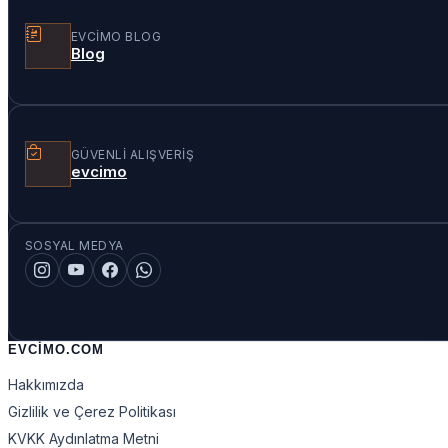
EVCIMO BLOG
Blog
GÜVENLI ALIŞVERIŞ
evcimo
SOSYAL MEDYA
EVCIMO.COM
Hakkımızda
Gizlilik ve Çerez Politikası
KVKK Aydınlatma Metni