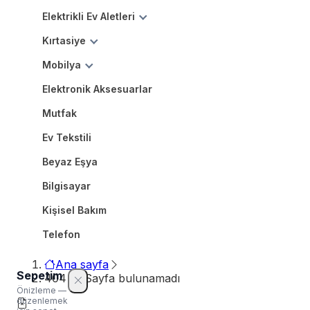
Elektrikli Ev Aletleri
Kırtasiye
Mobilya
Elektronik Aksesuarlar
Mutfak
Ev Tekstili
Beyaz Eşya
Bilgisayar
Kişisel Bakım
Telefon
Ana sayfa
Sepetim
404 — Sayfa bulunamadı
Önizleme —
düzenlemek