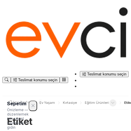
Teslimat konumu seçin
Teslimat konumu seçin
Ana Sayfa
Sepetim
Ev Yaşam
Kırtasiye
Eğitim Ürünleri
Etik
Önizleme —
düzenlemek
Etiket
için sepet
sayfasına
gidin