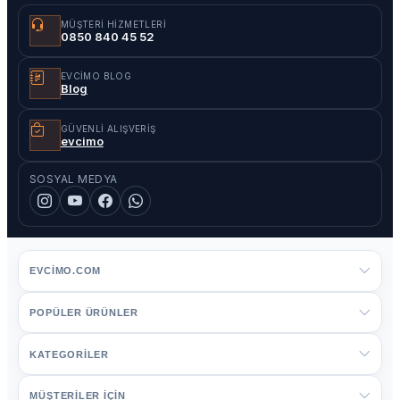
MÜŞTERI HIZMETLERI
0850 840 45 52
EVCIMO BLOG
Blog
GÜVENLI ALIŞVERIŞ
evcimo
SOSYAL MEDYA
EVCIMO.COM
POPÜLER ÜRÜNLER
KATEGORİLER
MÜŞTERİLER İÇİN