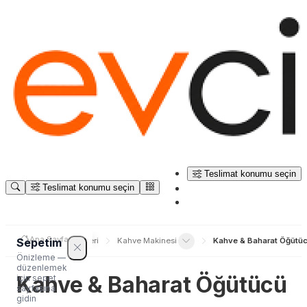
Teslimat konumu seçin
Teslimat konumu seçin
Ana Sayfa
Sepetim
nik
Elektrikli Ev Aletleri
Kahve Makinesi
Kahve & Baharat Öğütü
Önizleme —
düzenlemek
Kahve & Baharat Öğütücü
için sepet
sayfasına
gidin