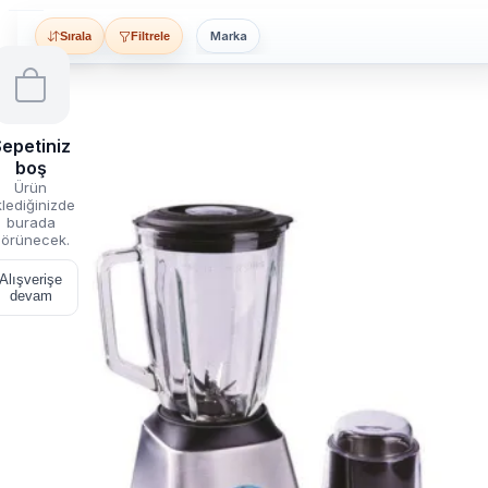
Marka
Sırala
Filtrele
epetiniz
boş
Ürün
lediğinizde
burada
örünecek.
Alışverişe
devam