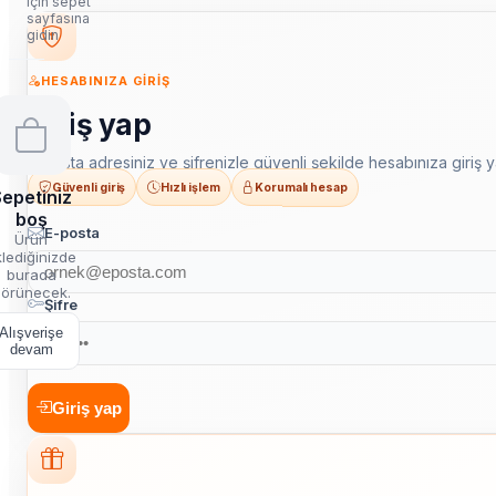
için sepet
sayfasına
gidin
HESABINIZA GIRIŞ
Giriş yap
E-posta adresiniz ve şifrenizle güvenli şekilde hesabınıza giriş y
Güvenli giriş
Hızlı işlem
Korumalı hesap
epetiniz
boş
E-posta
Ürün
lediğinizde
burada
örünecek.
Şifre
Alışverişe
devam
Giriş yap