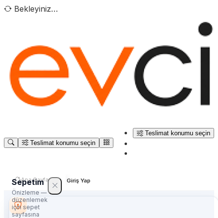
Bekleyiniz…
Teslimat konumu seçin
Teslimat konumu seçin
Ana Sayfa
Sepetim
Giriş Yap
Önizleme —
düzenlemek
için sepet
sayfasına