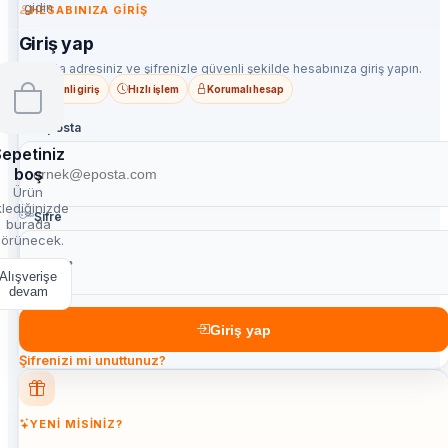
gidin
HESABINIZA GIRIŞ
Giriş yap
E-posta adresiniz ve şifrenizle güvenli şekilde hesabınıza giriş yapın.
Güvenli giriş
Hızlı işlem
Korumalı hesap
E-posta
epetiniz
boş
Ürün
lediğinizde
Şifre
burada
örünecek.
Alışverişe
devam
Giriş yap
Şifrenizi mi unuttunuz?
YENI MISINIZ?