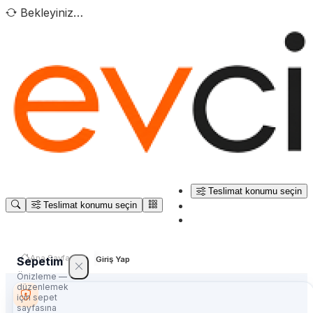
Bekleyiniz…
Teslimat konumu seçin
Teslimat konumu seçin
Ana Sayfa
Sepetim
Giriş Yap
Önizleme —
düzenlemek
için sepet
sayfasına