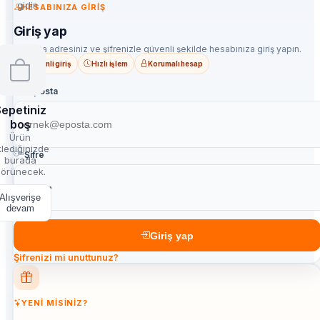
gidin
HESABINIZA GIRIŞ
Giriş yap
E-posta adresiniz ve şifrenizle güvenli şekilde hesabınıza giriş yapın.
Güvenli giriş
Hızlı işlem
Korumalı hesap
E-posta
epetiniz
boş
Ürün
lediğinizde
Şifre
burada
örünecek.
Alışverişe
devam
Giriş yap
Şifrenizi mi unuttunuz?
YENI MISINIZ?