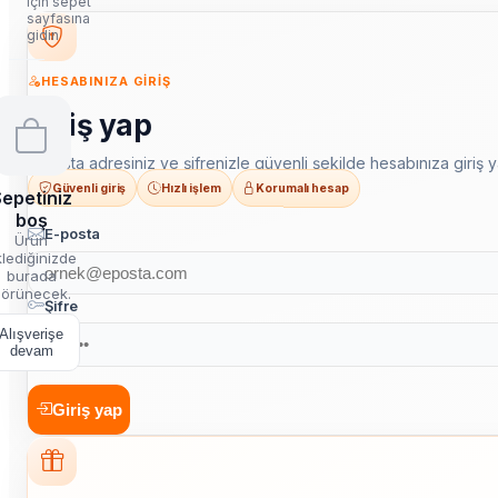
için sepet
sayfasına
gidin
HESABINIZA GIRIŞ
Giriş yap
E-posta adresiniz ve şifrenizle güvenli şekilde hesabınıza giriş y
Güvenli giriş
Hızlı işlem
Korumalı hesap
epetiniz
boş
E-posta
Ürün
lediğinizde
burada
örünecek.
Şifre
Alışverişe
devam
Giriş yap