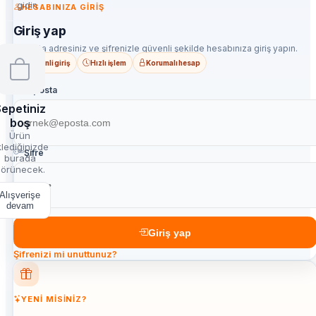
gidin
HESABINIZA GIRIŞ
Giriş yap
E-posta adresiniz ve şifrenizle güvenli şekilde hesabınıza giriş yapın.
Güvenli giriş
Hızlı işlem
Korumalı hesap
E-posta
epetiniz
boş
Ürün
lediğinizde
Şifre
burada
örünecek.
Alışverişe
devam
Giriş yap
Şifrenizi mi unuttunuz?
YENI MISINIZ?