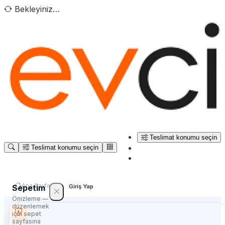
Bekleyiniz…
Teslimat konumu seçin
Teslimat konumu seçin
Ana Sayfa
Sepetim
Giriş Yap
Önizleme —
düzenlemek
için sepet
sayfasına