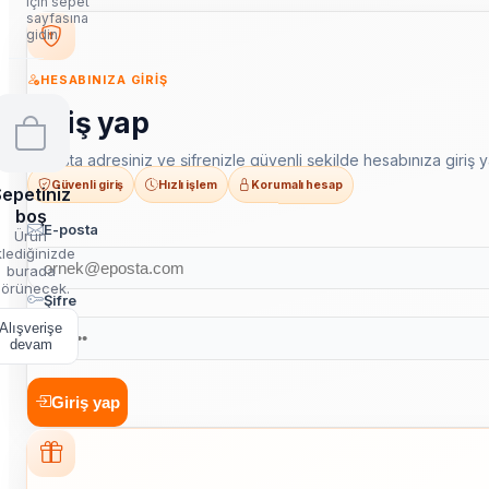
için sepet
sayfasına
gidin
HESABINIZA GIRIŞ
Giriş yap
E-posta adresiniz ve şifrenizle güvenli şekilde hesabınıza giriş y
Güvenli giriş
Hızlı işlem
Korumalı hesap
epetiniz
boş
E-posta
Ürün
lediğinizde
burada
örünecek.
Şifre
Alışverişe
devam
Giriş yap