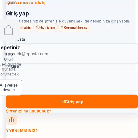
gidin
HESABINIZA GIRIŞ
Giriş yap
E-posta adresiniz ve şifrenizle güvenli şekilde hesabınıza giriş yapın.
Güvenli giriş
Hızlı işlem
Korumalı hesap
E-posta
epetiniz
boş
Ürün
lediğinizde
Şifre
burada
örünecek.
Alışverişe
devam
Giriş yap
Şifrenizi mi unuttunuz?
YENI MISINIZ?