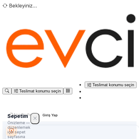
Bekleyiniz…
Teslimat konumu seçin
Teslimat konumu seçin
Ana Sayfa
Sepetim
Giriş Yap
Önizleme —
düzenlemek
için sepet
sayfasına