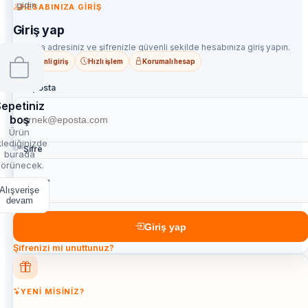
gidin
HESABINIZA GIRIŞ
Giriş yap
E-posta adresiniz ve şifrenizle güvenli şekilde hesabınıza giriş yapın.
Güvenli giriş
Hızlı işlem
Korumalı hesap
E-posta
epetiniz
boş
Ürün
lediğinizde
Şifre
burada
örünecek.
Alışverişe
devam
Giriş yap
Şifrenizi mi unuttunuz?
YENI MISINIZ?