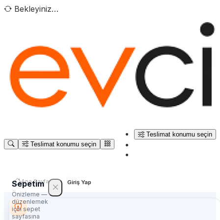
Bekleyiniz…
Teslimat konumu seçin
Teslimat konumu seçin
Ana Sayfa
Sepetim
Giriş Yap
Önizleme —
düzenlemek
için sepet
sayfasına