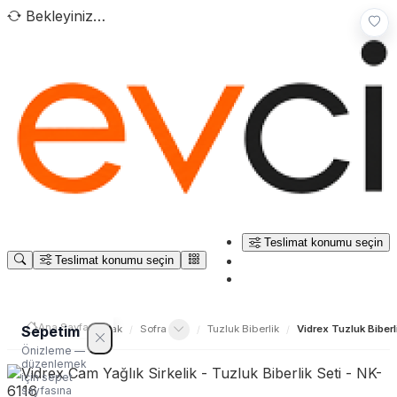
Bekleyiniz…
Teslimat konumu seçin
Teslimat konumu seçin
Ana Sayfa
/
Sepetim
 Yaşam
Sofra & Mutfak
Sofra
Tuzluk Biberlik
Vidrex Tuzluk Biberl
/
/
/
/
Önizleme —
düzenlemek
için sepet
sayfasına