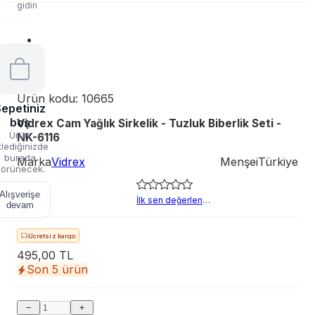
gidin
Ürün kodu:
10665
epetiniz
boş
Vidrex Cam Yağlık Sirkelik - Tuzluk Biberlik Seti -
Ürün
NK-6116
lediğinizde
burada
Marka
Vidrex
Menşei
Türkiye
örünecek.
Alışverişe
İlk sen değerlendir
devam
Hızlı teslimat
Ücretsiz kargo
495,00 TL
Son 5 ürün