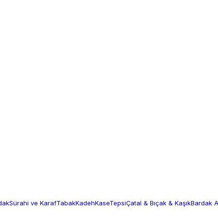
dak
Sürahi ve Karaf
Tabak
Kadeh
Kase
Tepsi
Çatal & Bıçak & Kaşık
Bardak Al