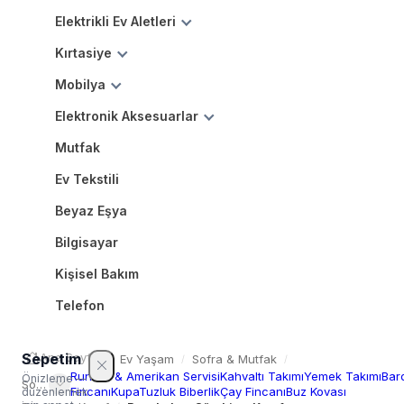
Elektrikli Ev Aletleri
Kırtasiye
Mobilya
Elektronik Aksesuarlar
Mutfak
Ev Tekstili
Beyaz Eşya
Bilgisayar
Kişisel Bakım
Telefon
Sepetim
Ana Sayfa
/
Ev Yaşam
Sofra & Mutfak
/
/
Runner & Amerikan Servisi
Kahvaltı Takımı
Yemek Takımı
Bar
Önizleme —
Sofra
Fincanı
Kupa
Tuzluk Biberlik
Çay Fincanı
Buz Kovası
düzenlemek