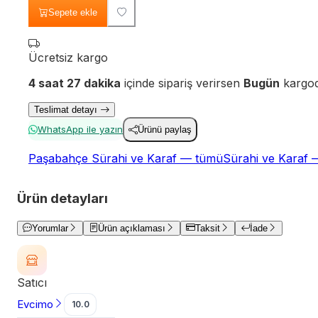
Sepete ekle
Ücretsiz kargo
4 saat 27 dakika
içinde sipariş verirsen
Bugün
kargod
Teslimat detayı
WhatsApp ile yazın
Ürünü paylaş
Paşabahçe Sürahi ve Karaf — tümü
Sürahi ve Karaf
Ürün detayları
Yorumlar
Ürün açıklaması
Taksit
İade
Satıcı
Evcimo
10.0