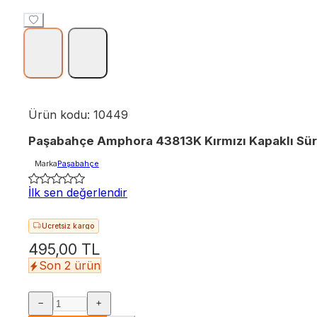
Ürün kodu:
10449
Paşabahçe Amphora 43813K Kırmızı Kapaklı Sür
Marka
Paşabahçe
İlk sen değerlendir
Hızlı teslimat
Ücretsiz kargo
495,00 TL
Son 2 ürün