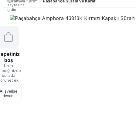
için sepet
Sürahi ve Karaf
Paşabahçe Sürahi ve Karaf
/
sayfasına
gidin
epetiniz
boş
Ürün
lediğinizde
burada
örünecek.
Alışverişe
devam