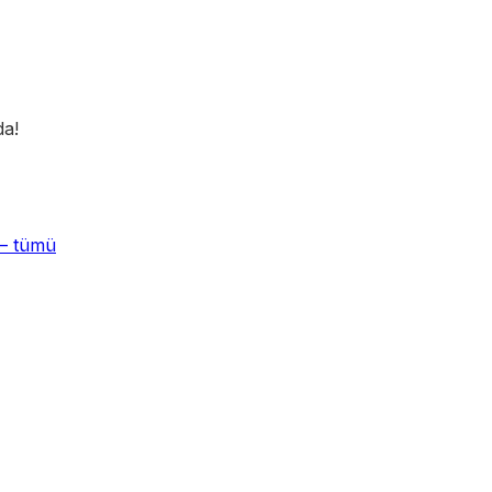
a!
 — tümü