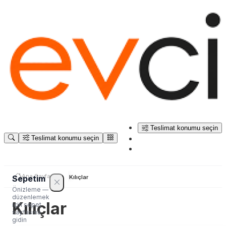
Teslimat konumu seçin
Teslimat konumu seçin
Ana Sayfa
Sepetim
Kılıçlar
Önizleme —
düzenlemek
Kılıçlar
için sepet
sayfasına
gidin