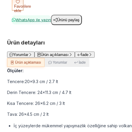
Favorilere
ekle
WhatsApp ile yazın
Ürünü paylaş
Ürün detayları
Yorumlar
Ürün açıklaması
İade
Ürün açıklaması
Yorumlar
İade
Ölçüler:
Tencere:20x9.3 cm / 2.7 lt
Derin Tencere: 24x11.3 cm / 4.7 lt
Kısa Tencere: 26x6.2 cm / 3 lt
Tava: 26x4.5 cm / 2 lt
İç yüzeylerde mükemmel yapışmazlık özelliğine sahip volka