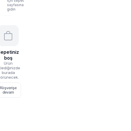
için sepet
sayfasına
gidin
epetiniz
boş
Ürün
lediğinizde
burada
örünecek.
Alışverişe
devam