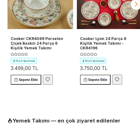
Cooker CKR4069 Porselen
Cooker Lyon 24 Parça 6
Çiçek Baskılı 24 Parça 6
Kişilik Yemek Takımı -
Kişilik Yemek Takımı
CKR4196
Hızlı teslimat
Hızlı teslimat
3.499,00 TL
3.750,00 TL
Ücretsiz kargo
Ücretsiz kargo
Sepete Ekle
Sepete Ekle
Yemek Takımı — en çok ziyaret edilenler