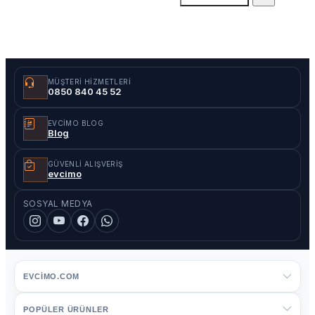
MÜŞTERI HIZMETLERI
0850 840 45 52
EVCIMO BLOG
Blog
GÜVENLI ALIŞVERIŞ
evcimo
SOSYAL MEDYA
EVCIMO.COM
POPÜLER ÜRÜNLER