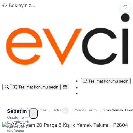
Bekleyiniz…
Teslimat konumu seçin
Teslimat konumu seçin
Ana Sayfa
/
Sepetim
Ev Yaşam
Sofra & Mutfak
Sofra
Yemek Takımı
Fms Yemek Takı
/
/
/
/
Önizleme —
düzenlemek
için sepet
sayfasına