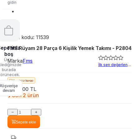
gidin
Ürün kodu:
11539
epetiniz
FMS Rüyam 28 Parça 6 Kişilik Yemek Takımı - P2804
boş
Ürün
Marka
Fms
lediğinizde
İlk sen değerlendir
burada
örünecek.
Ücretsiz kargo
Alışverişe
3.800,00 TL
devam
Son 2 ürün
Sepete ekle