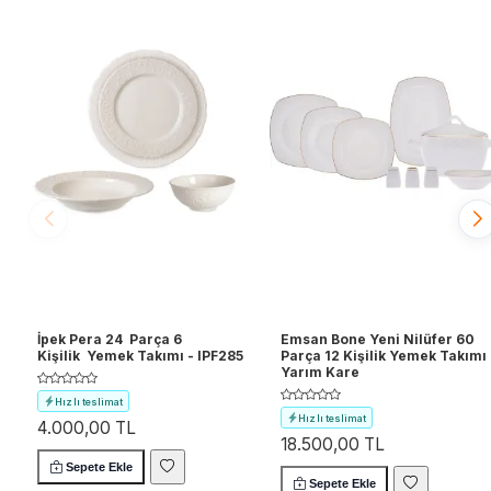
İpek Pera 24 Parça 6
Emsan Bone Yeni Nilüfer 60
Kişilik Yemek Takımı - IPF285
Parça 12 Kişilik Yemek Takımı
Yarım Kare
Hızlı teslimat
Hızlı teslimat
4.000,00 TL
Ücretsiz kargo
18.500,00 TL
Ücretsiz kargo
Sepete Ekle
Sepete Ekle