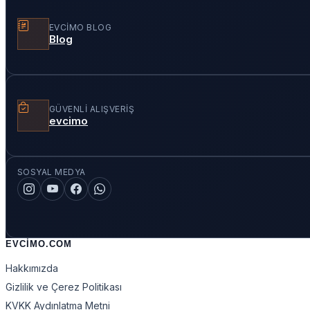
EVCIMO BLOG
Blog
GÜVENLI ALIŞVERIŞ
evcimo
SOSYAL MEDYA
EVCIMO.COM
Hakkımızda
Gizlilik ve Çerez Politikası
KVKK Aydınlatma Metni