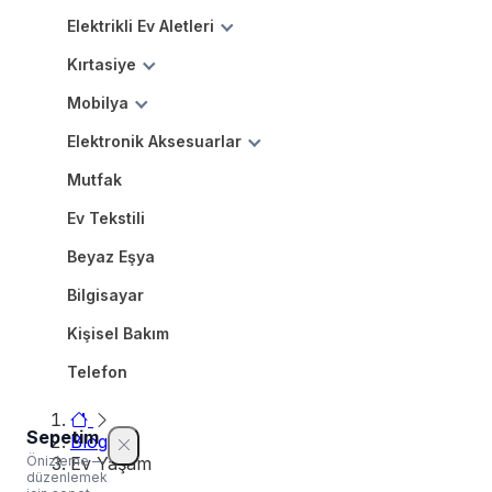
Elektrikli Ev Aletleri
Kırtasiye
Mobilya
Elektronik Aksesuarlar
Mutfak
Ev Tekstili
Beyaz Eşya
Bilgisayar
Kişisel Bakım
Telefon
Sepetim
Blog
Önizleme —
Ev Yaşam
düzenlemek