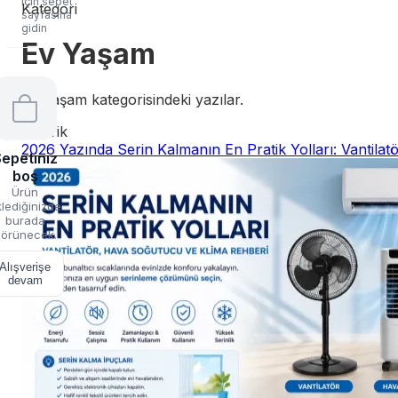
için sepet
Kategori
sayfasına
gidin
Ev Yaşam
Ev Yaşam kategorisindeki yazılar.
1 içerik
2026 Yazında Serin Kalmanın En Pratik Yolları: Vantila
epetiniz
boş
Ürün
lediğinizde
burada
örünecek.
Alışverişe
devam