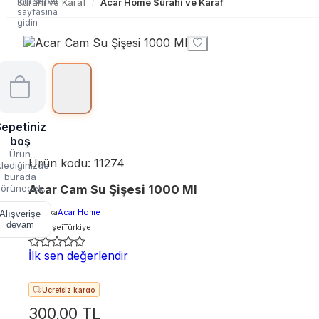
için sepet
Sürahi ve Karaf
Acar Home Sürahi ve Karaf
/
sayfasına
gidin
epetiniz
boş
Ürün
Ürün kodu:
11274
lediğinizde
burada
Acar Cam Su Şişesi 1000 Ml
örünecek.
Marka
Acar Home
Alışverişe
devam
Menşei
Türkiye
İlk sen değerlendir
Hızlı teslimat
Ücretsiz kargo
300,00 TL