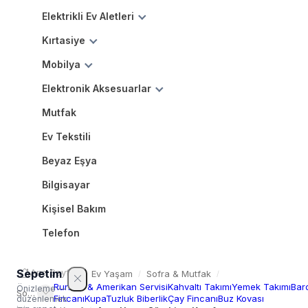
Elektrikli Ev Aletleri
Kırtasiye
Mobilya
Elektronik Aksesuarlar
Mutfak
Ev Tekstili
Beyaz Eşya
Bilgisayar
Kişisel Bakım
Telefon
Sepetim
Ana Sayfa
/
Ev Yaşam
Sofra & Mutfak
/
/
Runner & Amerikan Servisi
Kahvaltı Takımı
Yemek Takımı
Bar
Önizleme —
Sofra
Fincanı
Kupa
Tuzluk Biberlik
Çay Fincanı
Buz Kovası
düzenlemek