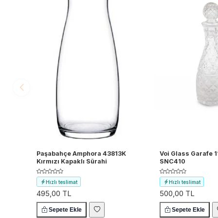
Paşabahçe Amphora 43813K
Voi Glass Garafe 
Kırmızı Kapaklı Sürahi
SNC410
Hızlı teslimat
Hızlı teslimat
495,00 TL
500,00 TL
Ücretsiz kargo
Ücretsiz kargo
Sepete Ekle
Sepete Ekle