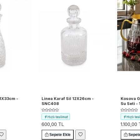
11X33cm -
Linea Karaf Sil 12X26cm -
Kosova Go
SNC408
Su Seti -
Hızlı teslimat
Hızlı tes
600,00 TL
1.100,00
Ücretsiz kargo
Ücretsiz
Sepete Ekle
Sepet