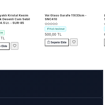
aklı Kristal Kesim
Voi Glass Garafe 11X33cm -
k Desenli Cam Sebil
SNC410
 4.5 Lt. - SUR-85
Hızlı teslimat
rim
500,00 TL
Ücretsiz kargo
 TL
rsatı
Sepete Ekle
limat
e Ekle
 kargo