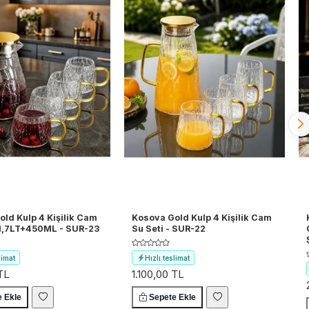
ld Kulp 4 Kişilik Cam
Kosova Gold Kulp 4 Kişilik Cam
 1,7LT+450ML - SUR-23
Su Seti - SUR-22
limat
Hızlı teslimat
 TL
1.100,00 TL
 kargo
Ücretsiz kargo
e Ekle
Sepete Ekle