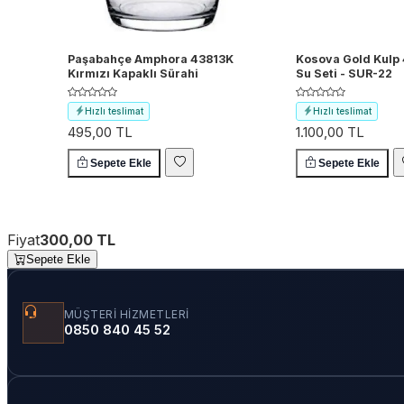
Paşabahçe Amphora 43813K
Kosova Gold Kulp 
Kırmızı Kapaklı Sürahi
Su Seti - SUR-22
Hızlı teslimat
Hızlı teslimat
495,00 TL
1.100,00 TL
Ücretsiz kargo
Ücretsiz kargo
Sepete Ekle
Sepete Ekle
Fiyat
300,00 TL
Sepete Ekle
MÜŞTERI HIZMETLERI
0850 840 45 52