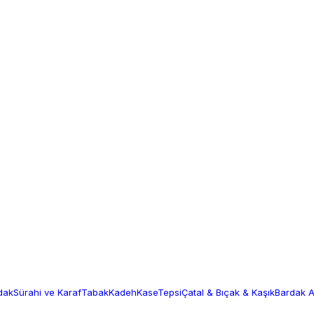
dak
Sürahi ve Karaf
Tabak
Kadeh
Kase
Tepsi
Çatal & Bıçak & Kaşık
Bardak Al