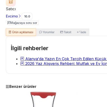
Satıcı
Evcimo
10.0
Mağazaya soru sor
Ürün açıklaması
Yorumlar
Taksit
İade
İlgili rehberler
Alanya'da Yazın En Çok Tercih Edilen Küçük 
2026 Yaz Alışveriş Rehberi: Mutfak ve Ev İçi
Benzer ürünler