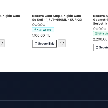
4 Kişilik Cam
Kosova Gold Kulp 4 Kişilik Cam
Kosova Ay
Su Seti - 1,7LT+450ML - SUR-23
Geometri
Şerbetlik
Hızlı teslimat
%5 indi
1.100,00 TL
Ücretsiz kargo
2.200,00
Kupon fı
Sepete Ekle
Hızlı tes
Sepet
Ücretsiz