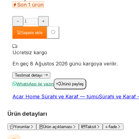
Son 1 ürün
Sepete ekle
Ücretsiz kargo
En geç 8 Ağustos 2026 günü kargoya verilir.
Teslimat detayı
WhatsApp ile yazın
Ürünü paylaş
Acar Home Sürahi ve Karaf — tümü
Sürahi ve Karaf
Ürün detayları
Yorumlar
Ürün açıklaması
Taksit
İade