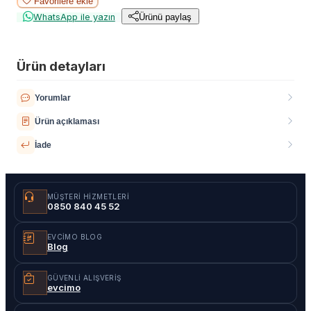
Favorilere ekle
WhatsApp ile yazın
Ürünü paylaş
Ürün detayları
Yorumlar
Ürün açıklaması
İade
MÜŞTERI HIZMETLERI
0850 840 45 52
EVCIMO BLOG
Blog
GÜVENLI ALIŞVERIŞ
evcimo