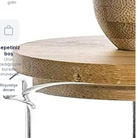
gidin
epetiniz
boş
Ürün
lediğinizde
burada
örünecek.
Alışverişe
devam