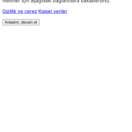
metinler için aşağıdaki bağlantılara bakabilirsiniz.
Gizlilik ve çerez
·
Kişisel veriler
Anladım, devam et