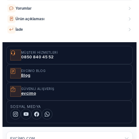
Yorumlar
Ürün açıklaması
İade
MÜŞTERI HIZMETLERI
0850 840 45 52
EVCIMO BLOG
Blog
GÜVENLI ALIŞVERIŞ
evcimo
SOSYAL MEDYA
EVCIMO.COM