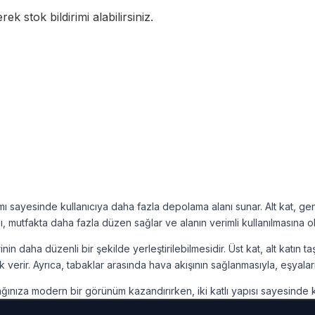
k stok bildirimi alabilirsiniz.
ımı sayesinde kullanıcıya daha fazla depolama alanı sunar. Alt kat, gene
pı, mutfakta daha fazla düzen sağlar ve alanın verimli kullanılmasına ol
erinin daha düzenli bir şekilde yerleştirilebilmesidir. Üst kat, alt kat
 verir. Ayrıca, tabaklar arasında hava akışının sağlanmasıyla, eşyaları
ıza modern bir görünüm kazandırırken, iki katlı yapısı sayesinde kul