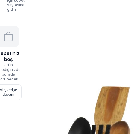
için sepet
sayfasına
gidin
epetiniz
boş
Ürün
lediğinizde
burada
örünecek.
Alışverişe
devam