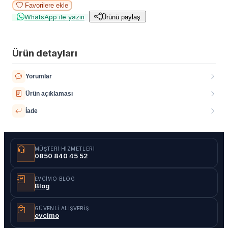
Favorilere ekle
WhatsApp ile yazın
Ürünü paylaş
Ürün detayları
Yorumlar
Ürün açıklaması
İade
MÜŞTERI HIZMETLERI
0850 840 45 52
EVCIMO BLOG
Blog
GÜVENLI ALIŞVERIŞ
evcimo