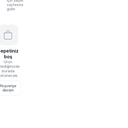
için sepet
sayfasına
gidin
epetiniz
boş
Ürün
lediğinizde
burada
örünecek.
Alışverişe
devam