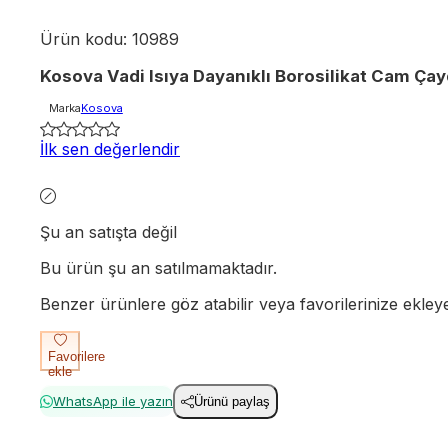
Ürün kodu:
10989
Kosova Vadi Isıya Dayanıklı Borosilikat Cam Ça
Marka
Kosova
İlk sen değerlendir
Şu an satışta değil
Bu ürün şu an satılmamaktadır.
Benzer ürünlere göz atabilir veya favorilerinize ekleyere
Favorilere
ekle
WhatsApp ile yazın
Ürünü paylaş