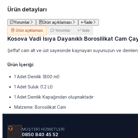
Ürün detayları
Yorumlar
Ürün açıklaması
İade
Ürün açıklaması
Yorumlar
İade
Kosova Vadi Isıya Dayanıklı Borosilikat Cam Ça
Şeffaf cam alt ve üst sayesinde kaynayan suyunuzun ve demlenen 
Ürün İçeriği:
1 Adet Demlik (800 ml)
1 Adet Suluk (1.2 Lt)
1 Adet Demlik Kapağından oluşmaktadır
Malzeme: Borosilikat Cam
MÜŞTERI HIZMETLERI
0850 840 45 52