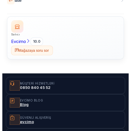
İade
Satıcı
Evcimo
10.0
Mağazaya soru sor
MÜŞTERI HIZMETLERI
0850 840 45 52
EVCIMO BLOG
Blog
GÜVENLI ALIŞVERIŞ
evcimo