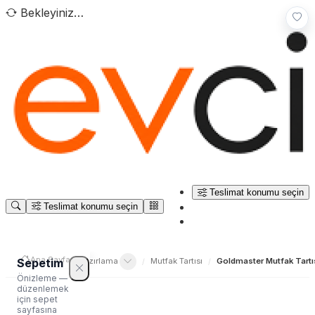
Bekleyiniz…
Teslimat konumu seçin
Teslimat konumu seçin
Ana Sayfa
/
Sepetim
v Aletleri
Yiyecek Hazırlama
Mutfak Tartısı
Goldmaster Mutfak Tartı
/
/
/
Önizleme —
düzenlemek
için sepet
sayfasına