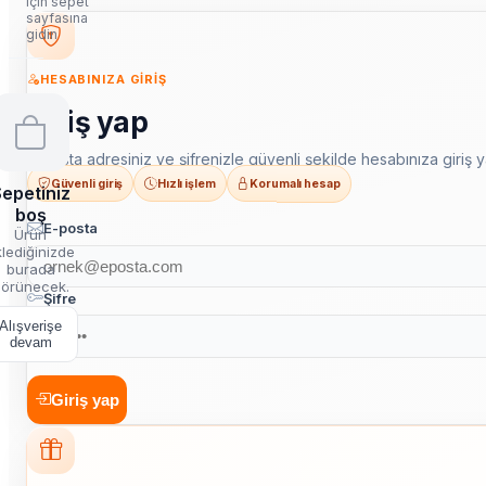
için sepet
sayfasına
gidin
HESABINIZA GIRIŞ
Giriş yap
E-posta adresiniz ve şifrenizle güvenli şekilde hesabınıza giriş y
Güvenli giriş
Hızlı işlem
Korumalı hesap
epetiniz
boş
E-posta
Ürün
lediğinizde
burada
örünecek.
Şifre
Alışverişe
devam
Giriş yap