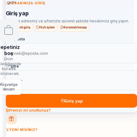
gidin
HESABINIZA GIRIŞ
Giriş yap
E-posta adresiniz ve şifrenizle güvenli şekilde hesabınıza giriş yapın.
Güvenli giriş
Hızlı işlem
Korumalı hesap
E-posta
epetiniz
boş
Ürün
lediğinizde
Şifre
burada
örünecek.
Alışverişe
devam
Giriş yap
Şifrenizi mi unuttunuz?
YENI MISINIZ?