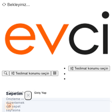
Bekleyiniz…
Teslimat konumu seçin
Teslimat konumu seçin
Ana Sayfa
Sepetim
Giriş Yap
Önizleme —
düzenlemek
için sepet
sayfasına