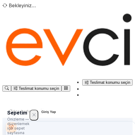
Bekleyiniz…
Teslimat konumu seçin
Teslimat konumu seçin
Ana Sayfa
Sepetim
Giriş Yap
Önizleme —
düzenlemek
için sepet
sayfasına