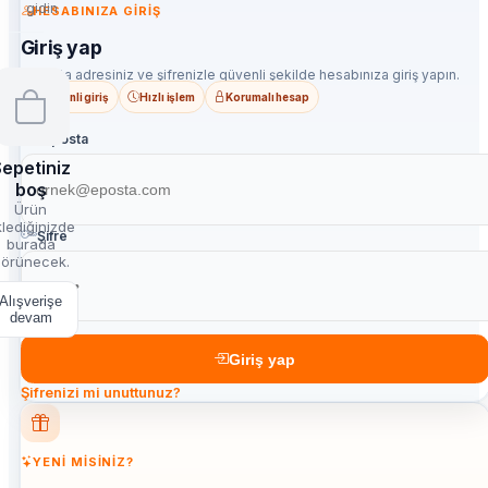
gidin
HESABINIZA GIRIŞ
Giriş yap
E-posta adresiniz ve şifrenizle güvenli şekilde hesabınıza giriş yapın.
Güvenli giriş
Hızlı işlem
Korumalı hesap
E-posta
epetiniz
boş
Ürün
lediğinizde
Şifre
burada
örünecek.
Alışverişe
devam
Giriş yap
Şifrenizi mi unuttunuz?
YENI MISINIZ?