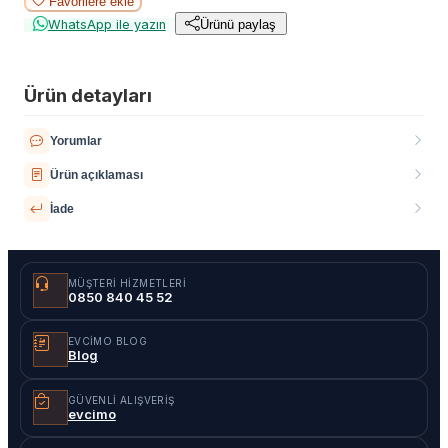
Favorilere ekle
WhatsApp ile yazın
Ürünü paylaş
Ürün detayları
Yorumlar
Ürün açıklaması
İade
MÜŞTERI HIZMETLERI
0850 840 45 52
EVCIMO BLOG
Blog
GÜVENLI ALIŞVERIŞ
evcimo