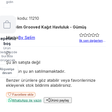
gidin
Ürün kodu:
11210
By Selim Grooved Kağıt Havluluk - Gümüş
Marka
By Seli̇m
epetiniz
İlk sen değerlendir
boş
Ürün
lediğinizde
burada
örünecek.
Şu an satışta değil
Alışverişe
Bu ürün şu an satılmamaktadır.
devam
Benzer ürünlere göz atabilir veya favorilerinize
ekleyerek stok bildirimi alabilirsiniz.
Favorilere ekle
WhatsApp ile yazın
Ürünü paylaş