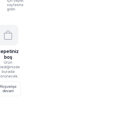
için sepet
sayfasına
gidin
epetiniz
boş
Ürün
lediğinizde
burada
örünecek.
Alışverişe
devam